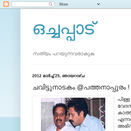
ഒച്ചപ്പാട്
സത്യം പറയുന്നവരാകുക
2012 മാർച്ച് 25, ഞായറാഴ്‌ച
ചവിട്ടുനാടകം @പത്തനാപ്പുരം !
പിള്ള 
വേദന
കാത്ത
എന്നത
അഭിന