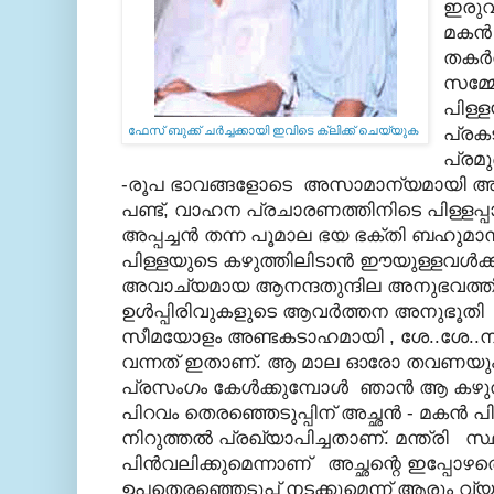
ഇരുവ
മകന്‍
തകര്‍
സമ്മ
പിള്
ഫേസ് ബുക്ക്‌ ചര്‍ച്ചക്കായി ഇവിടെ ക്ലിക്ക് ചെയ്യുക
പ്രകട
പ്രമു
-രൂപ ഭാവങ്ങളോടെ അസാമാന്യമായി അഭിന
പണ്ട്, വാഹന പ്രചാരണത്തിനിടെ പിള്ളപ്പ
അപ്പച്ചന്‍ തന്ന പൂമാല ഭയ ഭക്തി ബഹുമാ
പിള്ളയുടെ കഴുത്തിലിടാന്‍ ഈയുള്ളവള്‍ക്
അവാച്യമായ ആനന്ദതുന്ദില അനുഭവത്ത
ഉള്‍പ്പിരിവുകളുടെ ആവര്‍ത്തന അനുഭൂത
സീമയോളം അണ്ടകടാഹമായി , ശേ..ശേ..നാവു
വന്നത് ഇതാണ്. ആ മാല ഓരോ തവണയും അ
പ്രസംഗം കേള്‍ക്കുമ്പോള്‍ ഞാന്‍ ആ കഴുത്തി
പിറവം തെരഞ്ഞെടുപ്പിന് അച്ഛന്‍ - മകന്‍ 
നിറുത്തല്‍ പ്രഖ്യാപിച്ചതാണ്. മന്ത്രി സ
പിന്‍വലിക്കുമെന്നാണ് അച്ഛന്റെ ഇപ്പോഴ
ഉപതെരഞ്ഞെടുപ്പ് നടക്കുമെന്ന് ആരും വ്യാമ