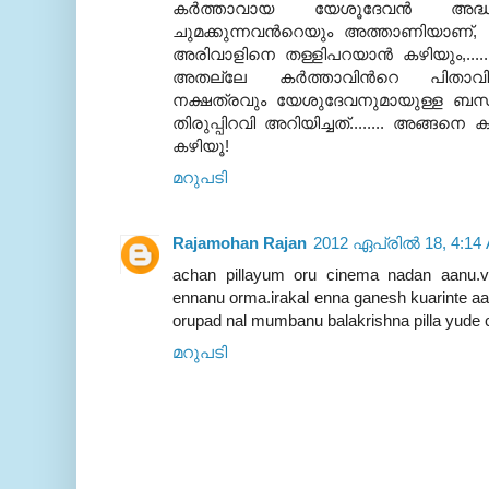
കര്‍ത്താവായ യേശൂദേവന്‍ അദ്ധ്വ
ചുമക്കുന്നവന്‍റെയും അത്താണിയാണ്, പി
അരിവാളിനെ തള്ളിപറയാന്‍ കഴിയും,..... 
അതല്ലേ കര്‍ത്താവിന്‍റെ പിതാവിന
നക്ഷത്രവും യേശുദേവനുമായുള്ള ബന്ധ
തിരുപ്പിറവി അറിയിച്ചത്........ അങ്ങനെ ക
കഴിയൂ!
മറുപടി
Rajamohan Rajan
2012 ഏപ്രിൽ 18, 4:14
achan pillayum oru cinema nadan aanu.ved
ennanu orma.irakal enna ganesh kuarinte a
orupad nal mumbanu balakrishna pilla yude 
മറുപടി