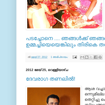
പടച്ചോനെ .... ഞങ്ങള്‍ക്ക് ഞങ്
ഉമ്മച്ചിയെയെങ്കിലും തിരികെ ത
ല്‍
മേയ് 27, 2012
1 അഭിപ്രായം:
2012 മേയ് 25, വെള്ളിയാഴ്‌ച
ദേവരാഗ തണലില്‍!
ആശ വച്ചാ
ഒന്നുമില്
തെറ്റിച്ചു
സ്വപ്നങ്ങ