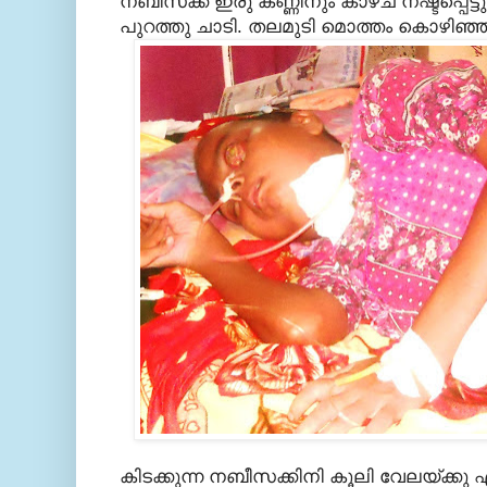
നബീസക്ക് ഇരു കണ്ണിനും കാഴ്ച നഷ്ടപ്പെട്ടു
പുറത്തു ചാടി. തലമുടി മൊത്തം കൊഴിഞ്ഞ
കിടക്കുന്ന നബീസക്കിനി കൂലി വേലയ്ക്ക