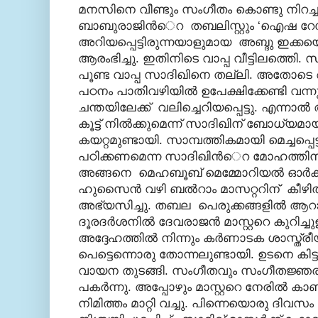
മനസിനെ വീണ്ടും സംഗീതം കൊണ്ടു നിറച
ബാബുരാജിന്‍െറ തബലിസ്റ്റും ‘ഐഷ റേഡ
അറിയപ്പെട്ടിരുന്നയാളുമായ അബ്ദു ഇക്ക
ആരംഭിച്ചു. ഇതിനിടെ വാപ്പ വീട്ടിലത്തെി
പൂണ്ട വാപ്പ സാദിഖിനെ തല്ലി. അതോടെ ആശ
പഠനം പാതിവഴിയില്‍ ഉപേക്ഷിക്കേണ്ടി വന്നു.
ചന്തയിലേക്ക് വലിച്ചെറിയപ്പെട്ടു. എന്നാല
കൂട്ട് നില്‍ക്കുമെന്ന് സാദിഖിന് ബോധ്യമ
കയറ്റമുണ്ടായി. സാമ്പത്തികമായി മെച്ചപ്പെട്
പഠിക്കണമെന്ന സാദിഖിന്‍െറ മോഹത്തിന് വാപ
അങ്ങനെ മെഹബൂബ് മെമ്മോറിയല്‍ ഓര്‍ക്ക
ഹുസൈന്‍ വഴി ബല്‍റാം മാസറ്ററിന് കീഴില
അഭ്യസിച്ചു. തബല പെരുക്കങ്ങളില്‍ ആറാ
ദൂരദര്‍ശനില്‍ ദേവരാജന്‍ മാസ്റ്ററെ കുറിച്
അദ്ദേഹത്തില്‍ നിന്നും കര്‍ണാടക ശാസ്ത്
പെട്ടെന്നൊരു തോന്നലുണ്ടായി. ഉടനെ കിട്ട
വായന തുടങ്ങി. സംഗീതവും സംഗീതജ്ഞര
പകര്‍ന്നു. അപ്പോഴും മാസ്റ്ററെ നേരില്‍
നിമിത്തം മാറ്റി വച്ചു. പിന്നെയൊരു ദിവസം