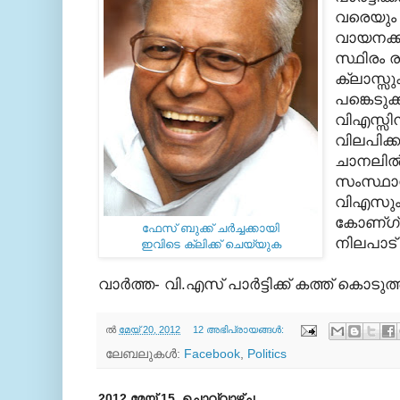
വരെയും
വായനക്ക
സ്ഥിരം 
ക്ലാസ്സുക
പങ്കെടുക
വിഎസ്സിന
വിലപിക്ക
ചാനലില്‍
സംസ്ഥാന
വിഎസും 
കോണ്ഗ്
ഫേസ് ബുക്ക്‌ ചര്‍ച്ചക്കായി
നിലപാട
ഇവിടെ ക്ലിക്ക് ചെയ്യുക
വാര്‍ത്ത- വി.എസ് പാര്‍ട്ടിക്ക് കത്ത് കൊടുത
ല്‍
മേയ് 20, 2012
12 അഭിപ്രായങ്ങൾ:
ലേബലുകള്‍:
Facebook
,
Politics
2012 മേയ് 15, ചൊവ്വാഴ്ച