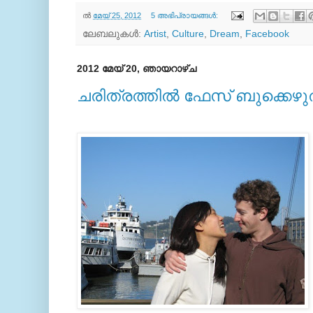
ല്‍
മേയ് 25, 2012
5 അഭിപ്രായങ്ങൾ:
ലേബലുകള്‍:
Artist
,
Culture
,
Dream
,
Facebook
2012 മേയ് 20, ഞായറാഴ്‌ച
ചരിത്രത്തില്‍ ഫേസ് ബുക്കെഴ