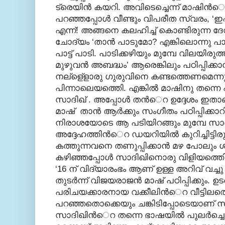
ട്രെയിന്‍ കയറി. അവിടെച്ചെന്ന് മാഷിന്‍
പറഞ്ഞപ്പോള്‍ വീണ്ടും വിപരീത സ്വരം, ‘ഇഷ
എന്ന്! അങ്ങനെ കലഹിച്ച് കൊണ്ടിരുന്ന ദേവരാ
ചോദ്യം ‘താന്‍ പാടുമോ? എങ്കിലൊന്നു പ
പാട്ട് പാടി. പാടിക്കഴിയും മുമ്പേ വിലയിരുത
മുഴുവന്‍ അബദ്ധം’ ആരെങ്കിലും പഠിപ്പിക്ക
നല്ളെ്ളാരു ഗുരുവിനെ കണ്ടത്തെണമെന്ന
പിന്നാലെയത്തെി. എങ്കില്‍ മാഷിനു തന്നെ എ
സാദിഖ് . അപ്പോള്‍ തന്‍െറ ഉദ്ദേശം ഇത
മാഷ് താന്‍ ആര്‍ക്കും സംഗീതം പഠിപ്പിക്കാറ
നിരാശയോടെ ആ പടിയിറങ്ങും മുമ്പേ സാദിക
അദ്ദേഹത്തിന്‍െറ ഡയറിയില്‍ കുറിച്ചിട്ടിരു
കത്തുന്നവനെ തണുപ്പിക്കാന്‍ മഴ പോലും ശ്
കഴിഞ്ഞപ്പോള്‍ സാദിഖിനൊരു വിളിയത്തെ
‘16 ന് വിദ്യാരംഭം ആണ് ഉള്ള അറിവ് വച്ചു 
തുടര്‍ന്ന് വിജയരാജന്‍ മാഷ് പഠിപ്പിക്കും. 
പരിചയക്കാരനായ വക്കീലിന്‍െറ വീട്ടിലത്
പറഞ്ഞതൊക്കെയും ചങ്കിടിപ്പോടെയാണ് സാദി
സാദിഖിന്‍െറ തന്നെ ഭാഷയില്‍ പുലര്‍ച്