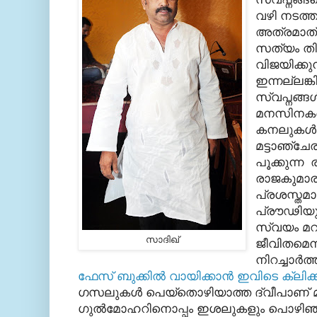
വഴി നടത്താ
അത്രമാത്ര
സത്യം തിര
വിജയിക്കു
ഇന്നല്ലങ്
സ്വപ്നങ്ങള
മനസിനകത
കനലുകള്‍ക
മട്ടാഞ്ചേര
പൂക്കുന്ന
രാജകുമാര
പ്രശസ്തമ
പ്രൗഢിയു
സ്വയം മറന
സാദിഖ്‌
ജീവിതമെന്ന
നിറച്ചാര്‍ത
ഫേസ് ബുക്കില്‍ വായിക്കാന്‍ ഇവിടെ ക്ലിക
ഗസലുകള്‍ പെയ്തൊഴിയാത്ത ദ്വീപാണ് മട
ഗുല്‍മോഹറിനൊപ്പം ഇശലുകളും പൊഴിഞ്