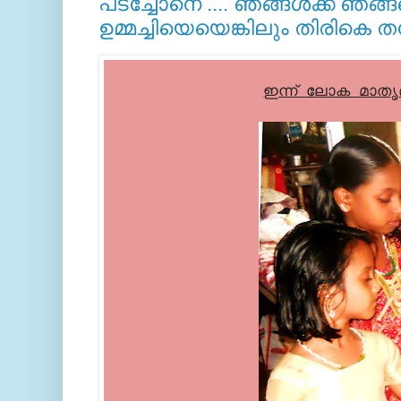
പടച്ചോനെ .... ഞങ്ങള്‍ക്ക് ഞങ്
ഉമ്മച്ചിയെയെങ്കിലും തിരികെ ത
ഇന്ന് ലോക മാതൃ