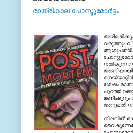
രാത്രികാല പോസ്ടുമോര്‍ട്ടം
അഴിമതിക്കു
വരുത്തും വി
ആശുപത്രികള
പോസ്റ്റുമോ
നല്‍കുന്ന സര
അണിയറയില്‍
നെയ്യാറ്റിന
ശേഷം മാത്ര
പുറത്തിറക്ക
മണിക്കൂറും പേ
അനുമതി നല
നിലവില്‍ രാ
വൈകുന്നേര
പോസ്റ്റുമോര്