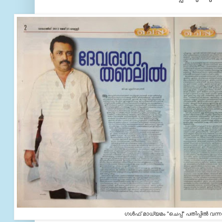
ഗള്‍ഫ്‌ മാധ്യമം "ചെപ്പ്" പതിപ്പില്‍ വന്ന