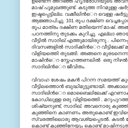
ഉണ്ടെന്ന് അറിഞ്ഞ ഹൃദ്രോഗിയുടെ അവസ്
മാഷ് പൂമുഖത്തുണ്ട്. കടുത്ത നിറമുള്ള ഷര്‍ട്
ഇഷ്ടപ്പെട്ടില്ല. വക്കീലിന്‍െറ വെള്ള ഷര്‍ട്ട
ആജ്ഞാപിച്ചു. 101 രൂപ ദക്ഷിണ വെച്ചപ്പോള്
രൂപ മാത്രം ദക്ഷിണ മതിയെന്ന് മാഷ്. അങ
പഠനത്തിനു തുടക്കം കുറിച്ചു. എല്ലാ ഞ
വീട്ടില്‍ സാദിഖ് എത്തുമായിരുന്നു . പിന്നെ
ദിവസങ്ങളില്‍ സാദിക്കിന്‍െറ വീട്ടിലേക്ക
വിളിയത്തെി തുടങ്ങി. അങ്ങനെ മുരടനെന്നു
മാഷിന്‍െറ സ്നേഹത്തണലില്‍ ഒരു നിഴല
സാദിഖിന്‍െറ ജീവിതം.
വിവാഹ ശേഷം മകന്‍ പിറന്ന സമയത്ത് കുറ
വീട്ടിലത്തൊന്‍ ബുദ്ധിമുട്ടുണ്ടായി. അക്കാ
സാദിഖിന്‍െറ മൊബൈലിലേക്ക് എറണാ
കോഡിലുള്ള ഒരു വിളിയത്തെി . മറുപുറത്ത
ശിഷ്യനുണ്ട്, സാദിഖ്. അവനൊരു കുഞ്ഞ് 
കുഞ്ഞിനെ കാണണം അതുകൊണ്ട് ഇവിടെയ
സ്വരത്തിലൊരു ആവശ്യപ്പെടല്‍. കടല്‍ 
കൊണ്ട് കുഞ്ഞിനേയും കൊണ്ട് മാഷിനടുത്