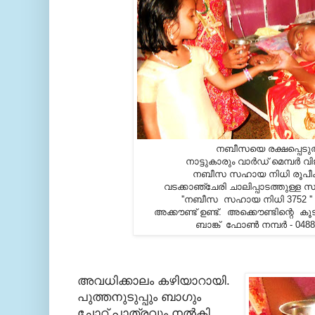
നബീസയെ രക്ഷപ്പെടുത്
നാട്ടുകാരും വാര്‍ഡ്‌ മെമ്പര്‍ വി
നബീസ സഹായ നിധി രൂപീകരിച്ച
വടക്കാഞ്ചേരി ചാലിപ്പാടത്തുള്ള
''നബീസ സഹായ നിധി 3752 '' 
അക്കൗണ്ട്‌ ഉണ്ട്. അക്കൌണ്ടിന്റെ കൂട
ബാങ്ക് ഫോണ്‍ നമ്പര്‍ - 048
അവധിക്കാലം കഴിയാറായി.
പുത്തനുടുപ്പും ബാഗും
ചോറ് പാത്രവും നല്‍കി