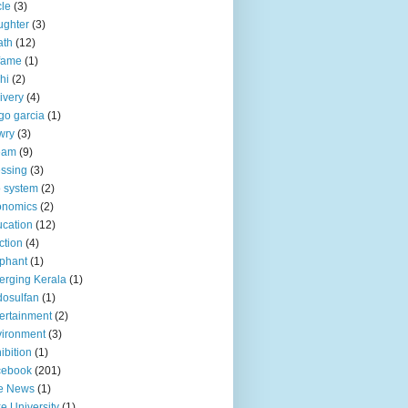
le
(3)
ughter
(3)
ath
(12)
fame
(1)
hi
(2)
ivery
(4)
go garcia
(1)
wry
(3)
eam
(9)
ssing
(3)
 system
(2)
onomics
(2)
cation
(12)
ction
(4)
phant
(1)
rging Kerala
(1)
osulfan
(1)
ertainment
(2)
ironment
(3)
ibition
(1)
cebook
(201)
e News
(1)
e University
(1)