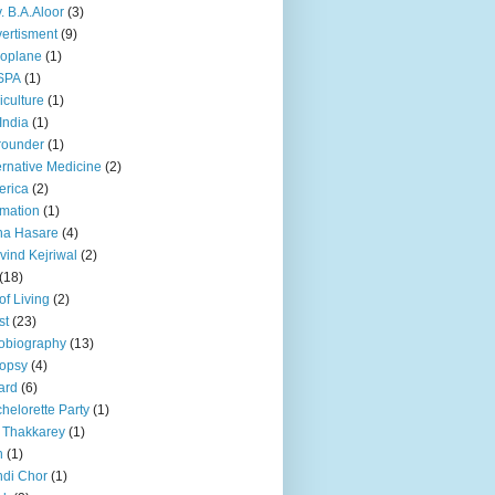
. B.A.Aloor
(3)
ertisment
(9)
oplane
(1)
SPA
(1)
iculture
(1)
 India
(1)
 rounder
(1)
ernative Medicine
(2)
erica
(2)
mation
(1)
na Hasare
(4)
vind Kejriwal
(2)
(18)
 of Living
(2)
st
(23)
obiography
(13)
opsy
(4)
ard
(6)
helorette Party
(1)
 Thakkarey
(1)
n
(1)
di Chor
(1)