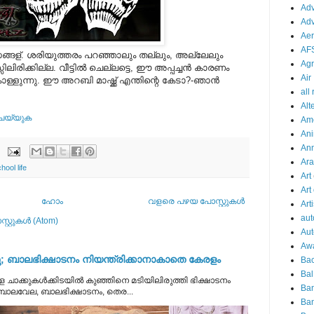
Adv
Adv
Aer
AF
്ങള്. ശരിയുത്തരം പറഞ്ഞാലും തല്ലും, അല്ലേലും
Agr
ിരിക്കില്ല. വീട്ടില്‍ ചെല്ലട്ടെ, ഈ അപ്പച്ചന്‍ കാരണം
Air
ളുന്നു. ഈ അറബി മാഷ്ക്ക് എന്തിന്റെ കേടാ?-ഞാന്‍
all
Alt
 ചെയ്യുക
Am
Ani
An
Ara
hool life
Art
Art
ഹോം
വളരെ പഴയ പോസ്റ്റുകള്‍
Arti
aut
്റ്റുകള്‍ (Atom)
Aut
Aw
 ബാലഭിക്ഷാടനം നിയന്ത്രിക്കാനാകാതെ കേരളം
Bac
Bal
 ചാക്കുകൾക്കിടയിൽ കുഞ്ഞിനെ മടിയിലിരുത്തി ഭിക്ഷാടനം
Ba
 ബാലവേല, ബാലഭിക്ഷാടനം, തെര...
Ban