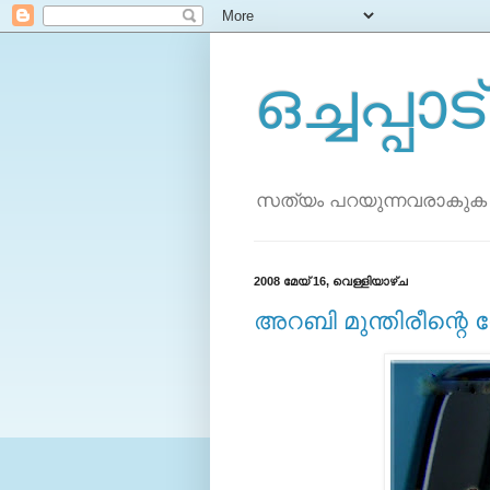
ഒച്ചപ്പാട്
സത്യം പറയുന്നവരാകുക
2008 മേയ് 16, വെള്ളിയാഴ്‌ച
അറബി മുന്തിരീന്റെ