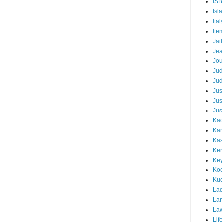
IS
Isl
Ital
Ite
Jail
Je
Jou
Ju
Ju
Jus
Jus
Jus
Kad
Ka
Kas
Ker
Ke
Koc
Ku
Lad
Lan
La
Lif