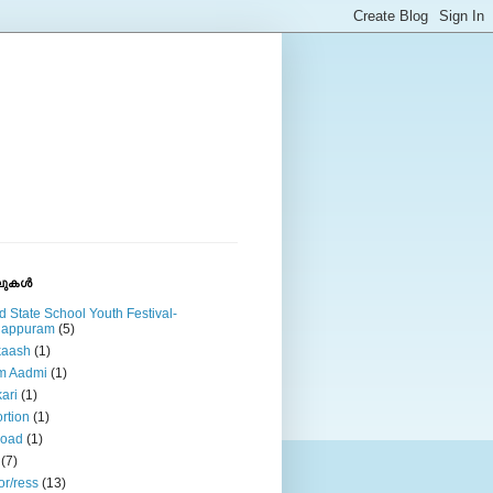
ുകള്‍
d State School Youth Festival-
lappuram
(5)
kaash
(1)
m Aadmi
(1)
ari
(1)
rtion
(1)
road
(1)
(7)
or/ress
(13)