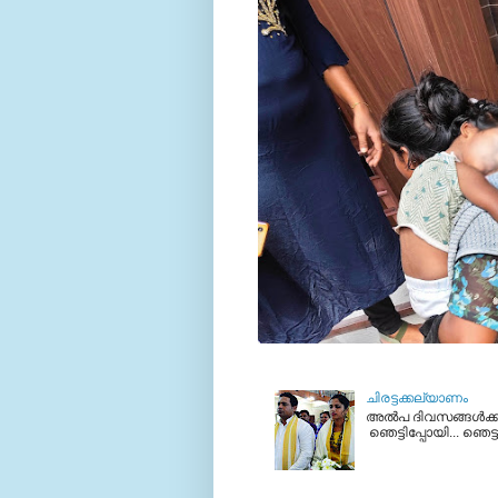
ചിരട്ടക്കല്യാണം
അല്‍പ ദിവസങ്ങള്‍ക്ക
ഞെട്ടിപ്പോയി... ഞെട്