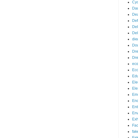
Cyc
Da
De
De
Del
Del
die
Do
Dr
Dre
eco
Ec
Edu
Ele
Ele
Eme
End
Ent
Env
Exh
Fa
fak
Fak