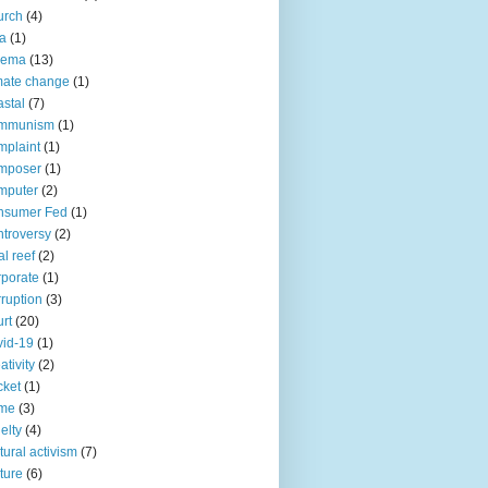
urch
(4)
ia
(1)
nema
(13)
mate change
(1)
stal
(7)
mmunism
(1)
plaint
(1)
mposer
(1)
mputer
(2)
nsumer Fed
(1)
troversy
(2)
al reef
(2)
porate
(1)
ruption
(3)
rt
(20)
id-19
(1)
ativity
(2)
cket
(1)
ime
(3)
elty
(4)
tural activism
(7)
ture
(6)