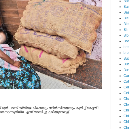
Ba
Ban
Ba
Bie
Ble
Bli
Blo
Bo
bre
bre
Buc
Bu
Bus
Ca
Cat
Cel
Cel
Ch
Che
് മുന്‍പാണ് സ്വിജേഷിനെയും സിന്‍സിയെയും കുറിച്ച് കേട്ടത് !
Chi
ടാനൊന്നുമില്ല എന്ന് വായിച്ചു കഴിയുമ്പോള്...
Ch
Chi
Chr