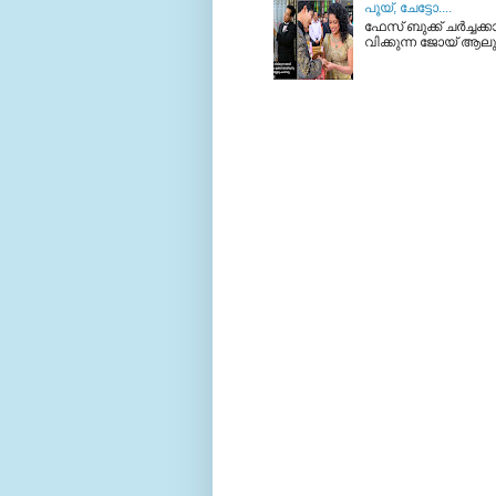
പൂയ്‌, ചേട്ടോ....
ഫേസ് ബുക്ക്‌ ചര്‍ച്ചക
വിക്കുന്ന ജോയ്‌ ആലുക