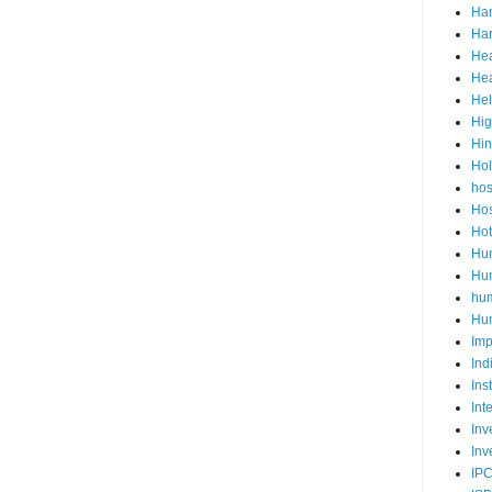
Ha
Har
Hea
Hea
He
Hig
Hi
Ho
hos
Hos
Hot
Hum
Hum
hu
Hun
Imp
Ind
Ins
Int
Inv
Inv
IP