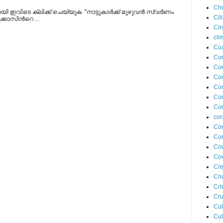
Ch
്കായി ഇവിടെ ക്ലിക്ക് ചെയ്യുക ''നാട്ടുകാര്‍ക്ക് മുഴുവന്‍ സ്വര്‍ണം
Cil
്കാസിന്‍റെ ...
Ci
cli
Coa
Co
Com
Co
Co
Co
Con
cor
Cor
Cor
Cou
Cov
Cre
Cri
Cr
Cru
Cul
Cul