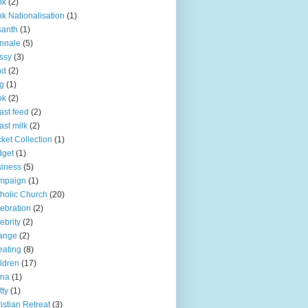
nk
(2)
k Nationalisation
(1)
santh
(1)
nnale
(5)
ssy
(3)
nd
(2)
g
(1)
ok
(2)
ast feed
(2)
ast milk
(2)
ket Collection
(1)
dget
(1)
iness
(5)
mpaign
(1)
holic Church
(20)
ebration
(2)
ebrity
(2)
ange
(2)
ating
(8)
ldren
(17)
ina
(1)
tty
(1)
istian Retreat
(3)