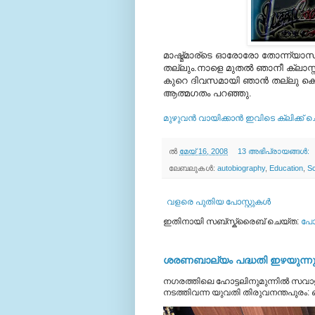
മാഷ്മ്മാര്ടെ ഓരോരോ തോന്ന്യാസങ
തല്ലും.നാളെ മുതല്‍ ഞാനീ ക്ലാസ്സില
കുറെ ദിവസമായി ഞാന്‍ തല്ലു കൊള്
ആത്മഗതം പറഞ്ഞു.
മുഴുവന്‍ വായിക്കാന്‍ ഇവിടെ ക്ലിക്ക്‌
ല്‍
മേയ് 16, 2008
13 അഭിപ്രായങ്ങൾ:
ലേബലുകള്‍:
autobiography
,
Education
,
Sc
വളരെ പുതിയ പോസ്റ്റുകള്‍
ഇതിനായി സബ്‌സ്ക്രൈബ് ചെയ്ത:
പോസ
ശരണബാല്യം പദ്ധതി ഇഴയുന്നു;
നഗരത്തിലെ ഹോട്ടലിനുമുന്നിൽ സവാള
നടത്തിവന്ന യുവതി തിരുവനന്തപുരം: