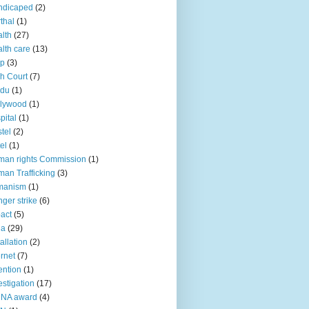
ndicaped
(2)
thal
(1)
lth
(27)
lth care
(13)
lp
(3)
h Court
(7)
ndu
(1)
llywood
(1)
pital
(1)
tel
(2)
el
(1)
an rights Commission
(1)
an Trafficking
(3)
manism
(1)
ger strike
(6)
act
(5)
ia
(29)
tallation
(2)
ernet
(7)
ention
(1)
estigation
(17)
CNA award
(4)