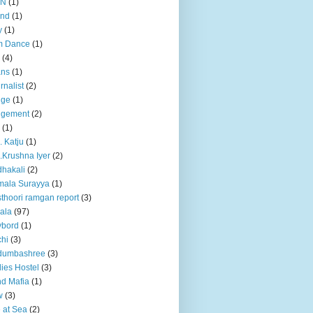
BN
(1)
and
(1)
y
(1)
m Dance
(1)
(4)
ans
(1)
rnalist
(2)
dge
(1)
dgement
(2)
(1)
. Katju
(1)
.Krushna Iyer
(2)
hakali
(2)
mala Surayya
(1)
thoori ramgan report
(3)
ala
(97)
ybord
(1)
hi
(3)
dumbashree
(3)
ies Hostel
(3)
d Mafia
(1)
w
(3)
e at Sea
(2)