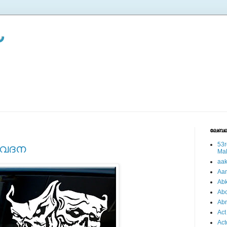
ലേബല
53r
 വേദന
Ma
aa
Aa
Abk
Abo
Ab
Act
Act