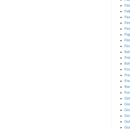
Fam
Fat
Fea
Fem
Fes
Fig
Fil
Fin
fish
Fis
fis
Fo
Fr
Fre
fri
Fu
Go
Go
Gov
Go
Gul
Gu