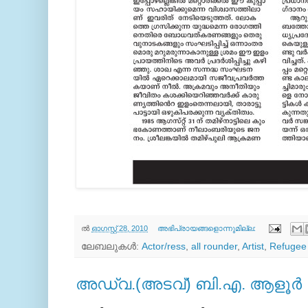
ല്‍
ഓഗസ്റ്റ് 28, 2010
അഭിപ്രായങ്ങളൊന്നുമില്ല:
ലേബലുകള്‍:
Actor/ress
,
all rounder
,
Artist
,
Refugee
അഡ്വ.‍(അടവ്) ബി.എ. ആളൂര്‍