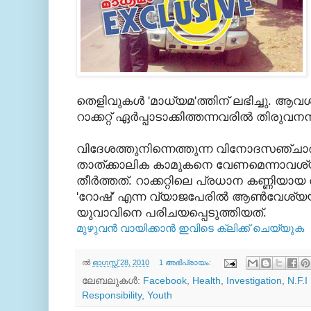
തെളിവുകള്‍ 'മാധ്യമ'ത്തിന് ലഭിച്ചു. ആവശ
റാക്കറ്റ് ഏര്‍പ്പാടാക്കിത്തന്നവരില്‍
തിരുവനന്ത
വിദേശത്തുനിന്നെത്തുന്ന വിനോദസഞ്ചാരിക
താത്ക്കാലിക കാമുകനെ വേണമെന്നാവശ്യപ്പ
തീര്‍ത്തത്. റാക്കറ്റിലെ പ്രധാന കണ്ണി
'റോഷ്' എന്ന വ്യാജപേരില്‍ ആണ്‍വേശ്യയായ
യുവാവിനെ പരിചയപ്പെടുത്തിയത്.
മുഴുവന്‍ വായിക്കാന്‍ ഇവിടെ ക്ലിക്ക്‌ ചെയ്യുക
ല്‍
ഓഗസ്റ്റ് 28, 2010
1 അഭിപ്രായം:
ലേബലുകള്‍:
Facebook
,
Health
,
Investigation
,
N.F.I
Responsibility
,
Youth