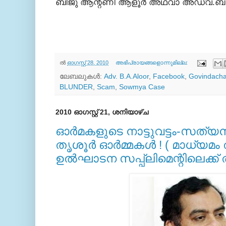
ബിജു ആന്റണി ആളൂര്‍ അഥവാ അഡ്വ.ബി.
ല്‍
ഓഗസ്റ്റ് 28, 2010
അഭിപ്രായങ്ങളൊന്നുമില്ല:
ലേബലുകള്‍:
Adv. B.A.Aloor
,
Facebook
,
Govindach
BLUNDER
,
Scam
,
Sowmya Case
2010 ഓഗസ്റ്റ് 21, ശനിയാഴ്‌ച
ഓര്‍മകളുടെ നാട്ടുവട്ടം-സത്യന്‍
തൃശൂര്‍ ഓര്‍മ്മകള്‍ ! ( മാധ്യമ
ഉല്‍ഘാടന സപ്പ്ലിമെന്റിലെക്ക്