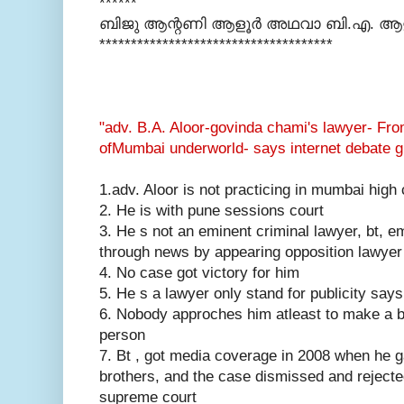
******
ബിജു ആന്റണി ആളൂര്‍ അഥവാ ബി.എ. ആള
**************************
***********
"
adv
. B.A. Aloor-govinda chami's lawyer- Fr
ofMumbai underworld- says internet debate g
1.
adv
.
Aloor
is not practicing in
mumbai
high 
2. He is with pune sessions court
3. He s not an eminent criminal lawyer, bt, em
through news by appearing opposition lawyer
4. No case got victory for him
5. He s a lawyer only stand for publicity sa
6. Nobody approches him atleast to make a bai
person
7. Bt , got media coverage in 2008 when he g
brothers, and the case dismissed and reject
supreme court