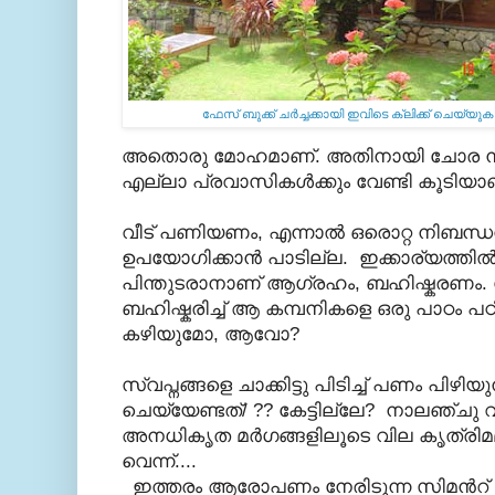
ഫേസ് ബുക്ക്‌ ചര്‍ച്ചക്കായി ഇവിടെ ക്ലിക്ക് ചെയ്യു
അതൊരു മോഹമാണ്. അതിനായി ചോര നീരാ
എല്ലാ പ്രവാസികള്‍ക്കും വേണ്ടി കൂടിയാണ
വീട് പണിയണം, എന്നാല്‍ ഒരൊറ്റ നിബന്ധന
ഉപയോഗിക്കാന്‍ പാടില്ല. ഇക്കാര്യത്തില്‍ ഗ
പിന്തുടരാനാണ് ആഗ്രഹം, ബഹിഷ്കരണം. സ
ബഹിഷ്കരിച്ച്‌ ആ കമ്പനികളെ ഒരു പാഠം പഠിപ്
കഴിയുമോ, ആവോ?
സ്വപ്നങ്ങളെ ചാക്കിട്ടു പിടിച്ച്‌ പണം പിഴി
ചെയ്യേണ്ടത്/ ?? കേട്ടില്ലേ? നാലഞ്ചു വന്
അനധികൃത മര്‍ഗങ്ങളിലൂടെ വില കൃത്രിമമായി
വെന്ന്....
ഇത്തരം ആരോപണം നേരിടുന്ന
സിമന്‍റ