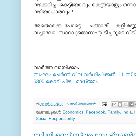
വഴക്കടിച്ച കെട്ട്യോനും കെട്ട്യോളും ഒന്
വഴിയാധാരവും !
അതൊക്കെ..പോട്ടെ.... ചങ്ങാതീ....കളി മണ
വച്ചാലോ, സാറാ (ജൊസഫ്) ടീച്ചറുടെ വീട
വാര്‍ത്ത വായിക്കാം-
സംഘം ചേര്‍ന്ന് വില വര്‍ധിപ്പിക്കല്‍: 11 സിമെ
6300 കോടി പിഴ-
മാധ്യമം
ല്‍
ജൂൺ 22, 2012
5 അഭിപ്രായങ്ങൾ:
ലേബലുകള്‍:
Economics
,
Facebook
,
Family
,
India
,
Social Responsibility
സി.ജി നെറ്റ് സ്വര സ്റ്റേ ട്യൂണ്‍ഡ