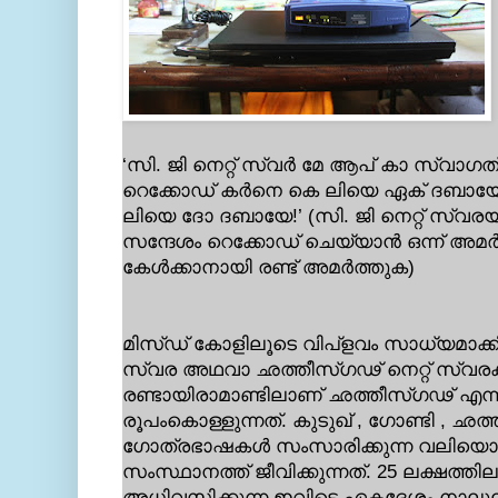
‘സി. ജി നെറ്റ് സ്വര്‍ മേ ആപ് കാ സ്വാഗ
റെക്കോഡ് കര്‍നെ കെ ലിയെ ഏക് ദബായേ
ലിയെ ദോ ദബായേ!’ (സി. ജി നെറ്റ് സ്വരയില
സന്ദേശം റെക്കോഡ് ചെയ്യാന്‍ ഒന്ന് അമര്
കേള്‍ക്കാനായി രണ്ട് അമര്‍ത്തുക)
മിസ്ഡ് കോളിലൂടെ വിപ്ളവം സാധ്യമാക്ക
സ്വര അഥവാ ഛത്തീസ്ഗഢ് നെറ്റ് സ്വരക്
രണ്ടായിരാമാണ്ടിലാണ് ഛത്തീസ്ഗഢ് എന
രൂപംകൊള്ളുന്നത്. കുടുഖ് , ഗോണ്ടി , ഛ
ഗോത്രഭാഷകള്‍ സംസാരിക്കുന്ന വലിയൊ
സംസ്ഥാനത്ത് ജീവിക്കുന്നത്. 25 ലക്ഷത്തി
അധിവസിക്കുന്ന ഇവിടെ ഏകദേശം നാലുല