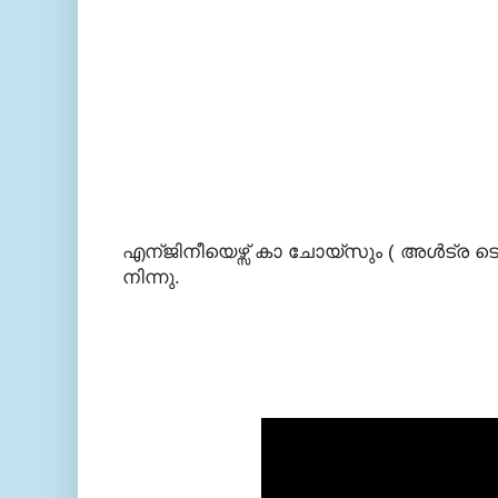
എന്ജിനീയെഴ്സ് കാ ചോയ്സും ( അള്‍ട്ര ടെക്)
നിന്നു.