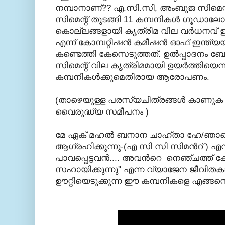
നമ്പാനാണ്??
എ.സി.സി, അംബുജ സിമെന്റ്, 
സിമെന്റ് തുടങ്ങി 11 കമ്പനികള്‍ ഗൂഡാ
കൊല്ലങ്ങളായി കൃത്രിമ വില വര്‍ധനവ്‌ ഉണ്ട
എന്ന്‌ കോമ്പറ്റീഷന്‍ കമീഷന്‍ ഓഫ് ഇന്
കണ്ടെത്തി കേസെടുത്തത്. ഉല്‍പ്പാദനം ബോ
സിമെന്റ് വില കൃത്രിമമായി ഉയര്‍ത്തിയെന
കമ്പനികള്‍ക്കുമെതിരായ ആരോപണം.
(താഴെയുള്ള പരസ്യചിത്രങ്ങള്‍ കാണുക
വൈരുദ്ധ്യ സമീപനം )
മേ ഏക്‌ മഹല്‍ ബനാന ചാഹ്താ ഹേ/ഞാന
ആഗ്രഹിക്കുന്നു-(എ സി സി സിമന്‍റ് ) എന്ന
പാവപ്പെട്ടവന്‍.... അവന്‍റെ നെഞ്ചത്ത് ക
സഹായിക്കുന്നു'' എന്ന വ്യാജേന ജീവിതകാ
ഊറ്റിയെടുക്കുന്ന ഈ കമ്പനികളെ എങ്ങനെ