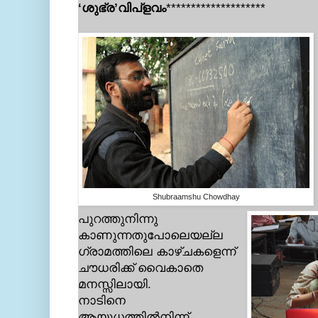
‘ശുഭ്ര’വിപ്ളവം
********************
Shubraamshu
Chowdhay
പുറത്തുനിന്നു
കാണുന്നതുപോലെയല്ല
ഗ്രാമത്തിലെ കാഴ്ചകളെന്ന്
ചൗധരിക്ക് വൈകാതെ
മനസ്സിലായി.
നാടിനെ
ആയുധത്തില്‍നിന്ന്