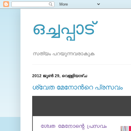
ഒച്ചപ്പാട്
സത്യം പറയുന്നവരാകുക
2012 ജൂൺ 29, വെള്ളിയാഴ്‌ച
ശ്വേത മേനോന്‍റെ പ്രസവം