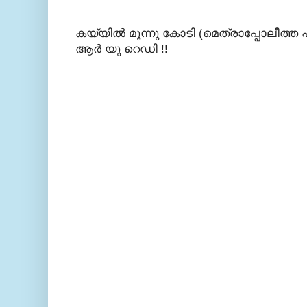
കയ്യില്‍ മൂന്നു കോടി (മെത്രാപ്പോലീത്ത പ
ആര്‍ യു റെഡി !!