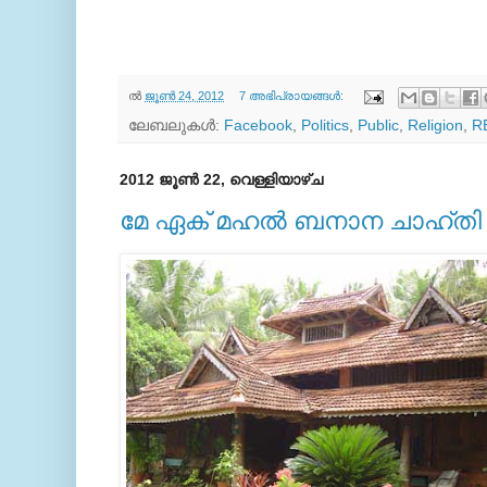
ല്‍
ജൂൺ 24, 2012
7 അഭിപ്രായങ്ങൾ:
ലേബലുകള്‍:
Facebook
,
Politics
,
Public
,
Religion
,
R
2012 ജൂൺ 22, വെള്ളിയാഴ്‌ച
മേ ഏക്‌ മഹല്‍ ബനാന ചാഹ്തി