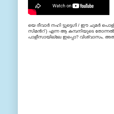
യെ ദീവാര്‍ നഹി ട്ടൂട്ടെഗി / ഈ ചുമര്‍ 
സിമന്‍റ്
) എന്ന ആ കമ്പനിയുടെ തോന്നല്
പാളീസായില്ലേ ഇപ്പൊ? വിശ്വാസം, അത