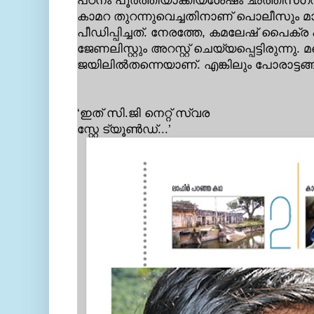
പഠനം പൂര്‍ത്തിയാക്കിയശേഷം ഛത്തീസ്
കാമറ തുറന്നുവെച്ചതിനാണ് പൊലീസും മാ
പീഡിപ്പിച്ചത്. നേരത്തേ, കമലേഷ് പൈക്
ജേണലിസ്റ്റും അറസ്റ്റ് ചെയ്യപ്പെട്ടിരുന്നു. 
ജയിലില്‍തന്നെയാണ്. എങ്കിലും പോരാട്ടങ്
‘ഇത് സി.ജി നെറ്റ് സ്വര
സ്റ്റേ ട്യൂണ്‍ഡ്...’