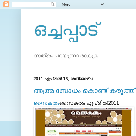
ഒച്ചപ്പാട്
സത്യം പറയുന്നവരാകുക
2011 ഏപ്രിൽ 16, ശനിയാഴ്‌ച
ആത്മ ബോധം കൊണ്ട് കരുത്ത്
സൈകതം
സൈകതം ഏപ്രില്‍2011