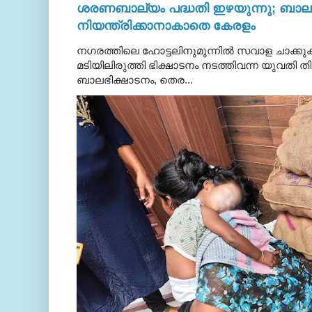
ശരണബാല്യം പദ്ധതി ഇഴയുന്നു; ബാലഭ
നിയന്ത്രിക്കാനാകാതെ കേരളം
നഗരത്തിലെ ഹോട്ടലിനുമുന്നിൽ സവാള ചാക്ക
മടിയിലിരുത്തി ഭിക്ഷാടനം നടത്തിവന്ന യുവതി
ബാലഭിക്ഷാടനം, തെര...