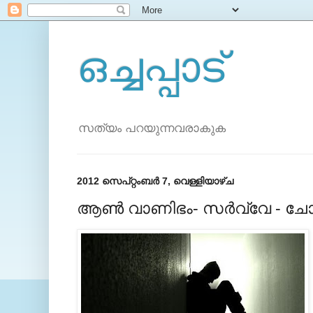
ഒച്ചപ്പാട്
സത്യം പറയുന്നവരാകുക
2012 സെപ്റ്റംബർ 7, വെള്ളിയാഴ്‌ച
ആണ്‍ വാണിഭം- സര്‍വ്വേ - ചോദ