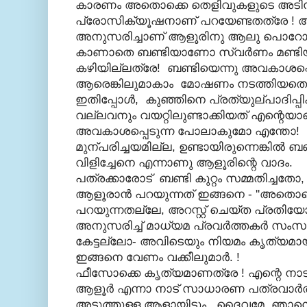
കാരണം അതൊക്കെ തെളിവുകളുടെ അടിസ്
പ്രോസിക്യൂഷനാണ് പറയേണ്ടതത്രേ ! അ
അനുസരിച്ചാണ് ആളൂരിനു ആലു പൊറോട്ടയട
കാണാതെ ബണ്ടിയാണോ സ്വര്‍ണം മണ്ടിയത
കഴിയില്ലത്രേ! ബണ്ടിയെന്നു അവകാശപ്പ
ആരെങ്കിലുമാകാം മോഷണം നടത്തിയതെന്ന
ഇതിപ്പോള്‍, കുഞ്ഞിനെ പ്രത്യുല്പാദിപ്പിക്ക
വല്ലവനും വയറ്റിലുണ്ടാക്കിയത് എന്റെയാ
അവകാശപ്പെടുന്ന പോലാകുമോ എന്തോ!
മുന്പരിച്ചയമില്ല, ഉണ്ടായിരുന്നെങ്കില്‍ ബ
വിളിച്ചേനെ എന്നാണു ആളൂരിന്റെ വാദം.
പത്രക്കാരോട് ബണ്ടി കുറ്റം സമ്മതിച്ചതോ, എ
ആളൂരാന്‍ പറയുന്നത് ഇങ്ങനെ - ''അതൊക
പറയുന്നതല്ലേ, അറസ്റ്റ്‌ ചെയ്ത പ്രതിയോ
അനുസരിച്ച് മാധ്യമ പ്രവര്‍ത്തകര്‍ സംസാരി
കേട്ടല്ലോ- അവിടെയും നിയമം കൃത്യമായി
ഇങ്ങനെ വേണം വക്കീലുമാര്‍. !
ഫീസോക്കെ കൃത്യമാണത്രേ ! എന്റെ നാടി
ആളൂര്‍ എന്നാ നാട് സാധാരണ പത്രവാര്‍ത്
അടുത്തുള്ള ആളായിട്ടും, ദൈവമേ, ഞ