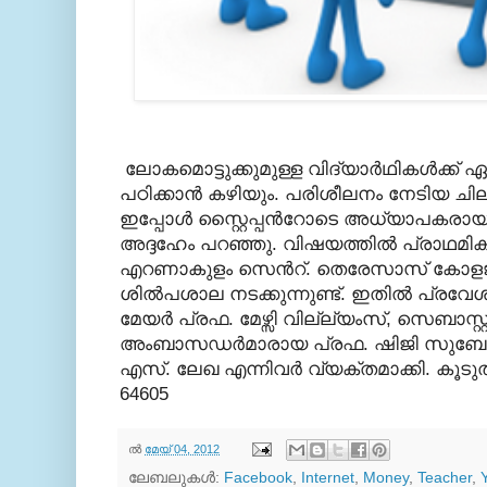
ലോകമൊട്ടുക്കുമുള്ള വിദ്യാര്‍ഥികള്‍ക്ക
പഠിക്കാന്‍ കഴിയും. പരിശീലനം നേടിയ ചില സ
ഇപ്പോള്‍ സ്റ്റൈപ്പന്‍റോടെ അധ്യാപകരായി പ
അദ്ദഹേം പറഞ്ഞു. വിഷയത്തില്‍ പ്രാഥമി
എറണാകുളം സെന്‍റ്. തെരേസാസ് കോളജി
ശില്‍പശാല നടക്കുന്നുണ്ട്. ഇതില്‍ പ്രവ
മേയര്‍ പ്രഫ. മേഴ്സി വില്ല്യംസ്, സെബാസ്റ്റ്
അംബാസഡര്‍മാരായ പ്രഫ. ഷിജി സുബോധ്
എസ്. ലേഖ എന്നിവര്‍ വ്യക്തമാക്കി. കൂടുതല്
64605
ല്‍
മേയ് 04, 2012
ലേബലുകള്‍:
Facebook
,
Internet
,
Money
,
Teacher
,