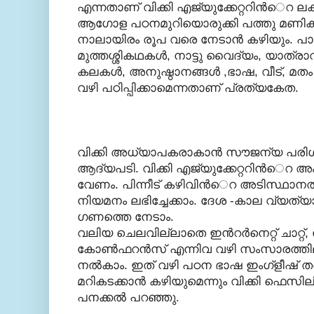
എന്നതാണ് വിക്കി എജ്യുക്കേറ്ററിന്‍െറ ല
ആഗോള പഠനമുറിയൊരുക്കി പത്തു മണിക്
നാലായിരം രൂപ വരെ നേടാന്‍ കഴിയും. പ
മുത്തശ്ശികഥകള്‍, നാട്ടു വൈദ്യം, യാത്
കലകള്‍, അനുഷ്ഠാനങ്ങള്‍ ,ഭാഷ, വീട്, മത
വഴി പഠിപ്പിക്കാമെന്നതാണ് പ്രത്യകേത.
വിക്കി അധ്യാപകരാകാന്‍ സൗജന്യ പരി
ആദ്യപടി. വിക്കി എജ്യുക്കേറ്ററിന്‍െറ 
വേണം. പിന്നീട് കഴിവിന്‍െറ അടിസ്ഥാന
നിയമനം ലഭിച്ചേക്കാം. ദേശ -കാല വ്യത
ഗണത്തെ നേടാം.
വലിയ ചെലവില്ലാതെ ഇന്‍റര്‍നെറ്റ് ചാറ്റ്, ഫ
കോണ്‍ഫറന്‍സ് എന്നിവ വഴി സംസാരത്തിലൂ
നല്‍കാം. ഇത് വഴി പഠന ഭാഷ ഇംഗ്ളീഷ് 
മറികടക്കാന്‍ കഴിയുമെന്നും വിക്കി ഫെസിലിറ
പനക്കല്‍ പറഞ്ഞു.