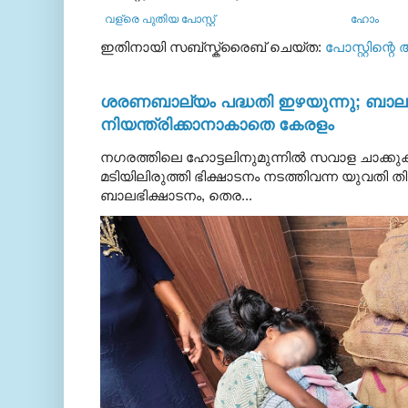
വള്രെ പുതിയ പോസ്റ്റ്
ഹോം
ഇതിനായി സബ്‌സ്ക്രൈബ് ചെയ്ത:
പോസ്റ്റിന്റെ
ശരണബാല്യം പദ്ധതി ഇഴയുന്നു; ബാലഭ
നിയന്ത്രിക്കാനാകാതെ കേരളം
നഗരത്തിലെ ഹോട്ടലിനുമുന്നിൽ സവാള ചാക്ക
മടിയിലിരുത്തി ഭിക്ഷാടനം നടത്തിവന്ന യുവതി
ബാലഭിക്ഷാടനം, തെര...