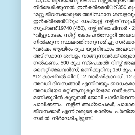
*15,150 രൂപയാണു ഹെഡ് നഴ്സുമാരുടെ അ
നിര്‍ദേശിക്കുന്നത്. ഇന്‍ക്രിമെന്‍്റ് 350 ര
*മറ്റു ജീവനക്കാരുടെ അടിസ്ഥാന ശമ്പളവും ബ
ഇന്‍ക്രിമെന്‍്റും: ഡപ്യൂട്ടി നഴ്സിങ് സൂപ്രണ
സൂപ്രണ്ട് 19740 (450), നഴ്സിങ് ഓഫിസര്‍ - 2
*വീട്ടുവാടക, സിറ്റി കോംപന്‍സേറ്ററി അ
നില്‍ക്കുന്ന സ്ഥലത്തിനനുസരിച്ചു സര്‍ക്കാ
*വര്‍ഷം ആയിരം രൂപ യൂണിഫോം അലവന്
അടിസ്ഥാന ശമ്പളം വാങ്ങുന്നവര്‍ക്ക് ഒ
നല്‍കണം. 500 രൂപ സ്പെഷല്‍/ റിസ്ക് അല
നൈറ്റ് അലവന്‍സ്, മണിക്കൂറിനു 150 രൂ
*12 കാഷ്വല്‍ ലീവ്, 12 വാര്‍ഷികാവധി, 12 
അവധി ദിവസങ്ങള്‍ എന്നിവയും ബാധകമാ
അവധിയോ മറ്റ് ആനുകൂല്യമോ നല്‍കണം
മണിക്കൂറില്‍ കൂടുതല്‍ ജോലി പാടില്ളെന
പാലിക്കണം. നഴ്സിങ് അധ്യാപകര്‍, പാരാമെ
ജീവനക്കാര്‍ എന്നിവരുടെ കാര്യം പ്രത്
സമിതി നിര്‍ദേശിച്ചിട്ടുണ്ട്.