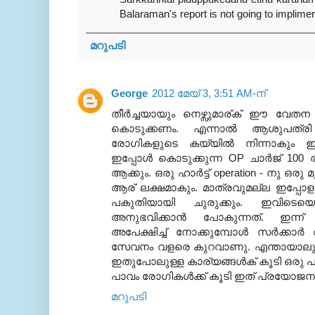
Balaraman's report is not going to implimen
മറുപടി
George
2012 മേയ് 3, 3:51 AM-ന്
തീര്‍ച്ചയായും നെഴ്സുമാര്ക് ഈ വേത
കൊടുക്കണം. എന്നാല്‍ ആശുപത്രി മ
രോഗികളുടെ കയ്യില്‍ നിന്നാകും 
ഇപ്പോള്‍ കൊടുക്കുന്ന OP ചാര്‍ജ് 10
ആക്കും. ഒരു ഹാര്‍ട്ട്‌ operation - നു ഒര
ആര് ലക്ഷമാകും. മാത്രവുമല്ല ഇപ്പോളു
പകുതിയായി ചുരുക്കും. ഇവിടെയ
അനുഭവിക്കാന്‍ പോകുന്നത്. ഇന്
അപേക്ഷിച്ച് നോക്കുമ്പോള്‍ സര്‍ക്കാര്
സേവനം വളരെ കുറവാണു. എന്തായാലും 
ഇതുപോലുള്ള കാര്യങ്ങള്‍ക് കൂടി ഒരു പര
പാവം രോഗികള്‍ക്ക് കൂടി ഇത് പ്രയോജന
മറുപടി