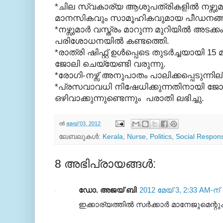
*ചില സ്വകാര്യ ആശുപത്രികളില്‍ നഴ്സുമാര
മാനസികവും സാമൂഹികവുമായ പീഡനങ്ങള്‍
*നഴ്സുമാര്‍ വസ്ത്രം മാറുന്ന മുറിയില്‍ അട
പരിശോധനയില്‍ കണ്ടത്തെി.
*രാത്രി ഷിഫ്റ്റ് ഉള്‍പ്പെടെ തുടര്‍ച്ചയായി 15 
ജോലി ചെയ്യേണ്ടി വരുന്നു.
*രോഗി-നഴ്സ് അനുപാതം പാലിക്കപ്പെടുന്നില
*പ്രസവാവധി നിഷേധിക്കുന്നതിനായി ജോലി
ഒഴിവാക്കുന്നുണ്ടെന്നും പരാതി ലഭിച്ചു.
ല്‍
മേയ് 03, 2012
ലേബലുകള്‍:
Kerala
,
Nurse
,
Politics
,
Social Responsi
8 അഭിപ്രായങ്ങൾ:
ഡോ. അജയ് ബി
2012 മേയ് 3, 2:33 AM-ന്
ഇക്കാര്യത്തിൽ സർക്കാർ മാനേജുമെന്റു