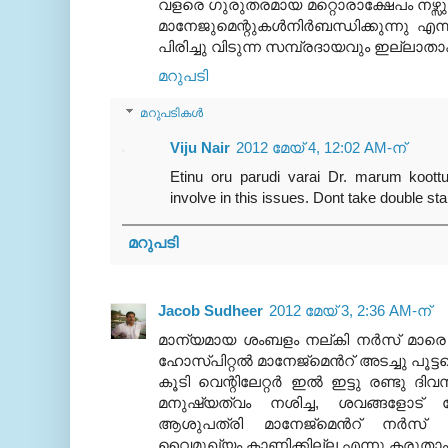
വളരെ ഗുരുതരമായ മറ്റൊരാക്ഷേപം നഴ്സു
മാനേജുമെന്റുകൾനിർബന്ധിക്കുന്നു എന
പിരിച്ചു വിടുന്ന സമ്പ്രദായവും ഇല്ലാതാക
മറുപടി
മറുപടികൾ
Viju Nair
2012 മേയ് 4, 12:02 AM-ന്
Etinu oru parudi varai Dr. marum koottu
involve in this issues. Dont take double st
മറുപടി
Jacob Sudheer
2012 മേയ് 3, 2:36 AM-ന്
മാന്യമായ ശംബളം നല്കി നര്‍സ് മാരെ ജോ
ഹോസ്പിറ്റല്‍ മാനേജ്മെന്‍റ് അടച്ചു പൂട്ട
കൂടി വെന്റിലേറ്റര്‍ ഇല്‍ ഇട്ടു രണ്ടു
മനുഷ്യത്വം നശിച്ച, ശവങ്ങളോട്
ആശുപത്രി മാനേജ്മെന്‍റ് നര്‍സ്
വൈമുഖ്യം കാണിക്കില്ല എന്നു കരുതാം.