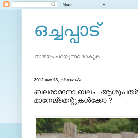
ഒച്ചപ്പാട്
സത്യം പറയുന്നവരാകുക
2012 മേയ് 3, വ്യാഴാഴ്‌ച
ബലരാമനോ ബലം , ആശുപത്ര
മാനേജ്മെന്റുകള്‍ക്കോ ?