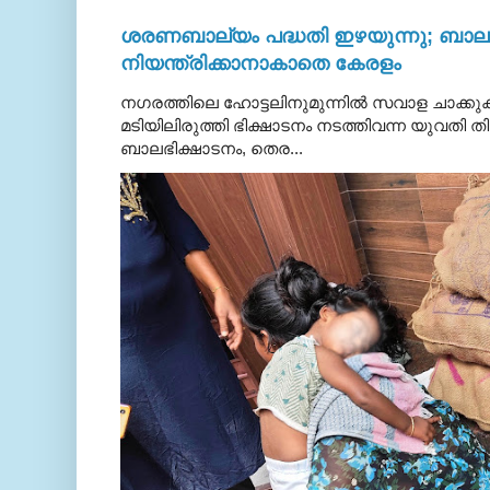
ശരണബാല്യം പദ്ധതി ഇഴയുന്നു; ബാലഭ
നിയന്ത്രിക്കാനാകാതെ കേരളം
നഗരത്തിലെ ഹോട്ടലിനുമുന്നിൽ സവാള ചാക്ക
മടിയിലിരുത്തി ഭിക്ഷാടനം നടത്തിവന്ന യുവതി
ബാലഭിക്ഷാടനം, തെര...