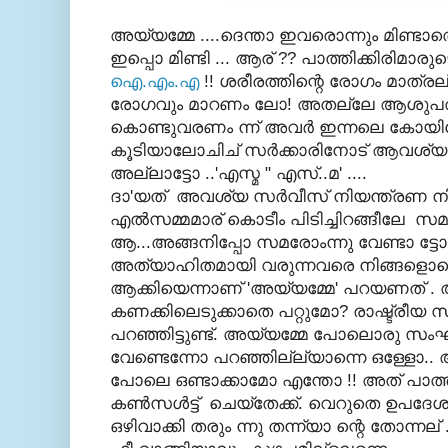
അയ്യമ്മേ ....ദെന്താ ഇവരൊന്നും മിണ്ടാത്ത
ഇപ്പൊ മിണ്ടി ... ആര് ?? പാത്തിക്കിരിമ
ഐ.എം.എ
!! ശരീരത്തിന്റെ രോഗം മാത്
രോഗവും മാറണം ലോ! അതല്ലേ ആശുപത്രി
കൊണ്ടുവരണം ന്ന് അവര്‍ ഇന്നലെ കോയിക്
കൂടിയാലോചിച് സര്‍ക്കാരിനോട് ആവശ്യപ്പ
അല്ലാട്ടോ ..'എസ്മ " എസ്..മ' ....
ദാ'യത് അവശ്യ സര്‍വീസ് നിയന്ത്രണ നിയമ
എല്‍സമ്മമാര് കൊടീം പിടിച്ചിറങ്ങീലേ സമര
ആ...അങ്ങനിപ്പോ സമരോംന്നു വേണ്ടാ ട്ട
അത്യാഹിതമായി വരുന്നവരെ നിങ്ങളൊക്ക
ആക്കിയെന്നാണ് 'അയ്യമ്മേ' പറയണത് . 
കണക്കിലെടുക്കാതെ പറ്റുമോ? രാഷ്ട്രീയ 
പറഞ്ഞിട്ടുണ്ട്. അയ്യമ്മേ പോലൊരു സ
വേണ്ടെന്നോ പറഞ്ഞില്ല്യാന്നെ ഒള്ളോ..
പോലെ ഒണ്ടാക്കാമോ എന്തോ !! അത് പാത്തിക്
കണ്‍സള്‍ട്ട് ചെയ്തേക്ക്‌. വെറുതെ ഉപദ
ഒഴിവാക്കി തരും ന്നു തന്ന്യാ ന്റെ തോന്നല് 