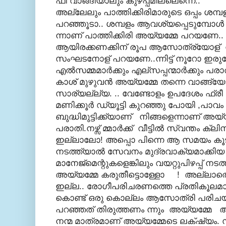
ഫീ വാങ്ങിയാലും കുഴപ്പമില്ലെന്നെ..
അല്ലേലും പാത്തിക്കിരിമാരുടെ ഒപ്പം ശമ്
പറഞ്ഞൂടാ.. ശമ്പളം ആവശ്യപ്പെടുമ്പോള്
ന്നാണ് പാത്തിക്കിരി അയ്യമ്മേ പറയണേ.. നഴ
ആയിരക്കണക്കിന് രൂപ ആസോത്ര്യോള് വാ ങ്ങ
സംഘടനോള് പറയണേ..ന്നിട്ട് നൂറോ ഇര
എല്‍സമ്മമാര്‍ക്കും എല്സപ്പന്മാര്‍ക്കും 
കാശ് മുഴുവന്‍ അയ്യമ്മേ തന്നെ വാങ്ങ്യോട്ട
സാര്യല്ല്യ. .. വേണ്ടോളം ഉപദേശം ഫ്രീ ആ
മണിക്കൂര്‍ ഡ്യൂട്ടി കുറഞ്ഞു പോയി ,പ
ബുദ്ധിമുട്ടിക്ക്യാണ് നിങ്ങളെന്നാണ് അയ്
പരാതി.നഴ്സ് മ്മാര്‍ക്ക് വീട്ടില്‍ സ്വന്തം ക
ഇല്ലാലോ! അപ്പൊ പിന്നെ ആ സമയം ക
നടത്ത്യാല്‍ സേവനം മുദ്രവാക്യമാക്ക
മാനേജ്മെന്റുകളെങ്കിലും വയറ്റുപിഴപ്പ് നടത്
അയ്യമ്മേ കരുതീട്ടൊള്ളോ ! അല്ലാതെ വ
ഇല്ല.. രോഗീപരിചരണത്തെ പ്രതികൂലമായി 
കൊണ്ട്‌ ഒരു കൊല്ലം ആസോത്രി പരിചയം വേ
പറഞ്ഞത് തിരുത്തണം ന്നും അയ്യമ്മേ ആവശ്യ
നന്മ മാത്രമാണ് അയ്യമ്മേടെ ലക്‌ഷ്യം