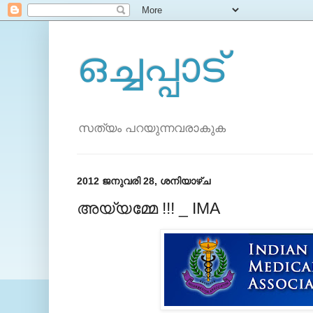
ഒച്ചപ്പാട്
സത്യം പറയുന്നവരാകുക
2012 ജനുവരി 28, ശനിയാഴ്‌ച
അയ്യമ്മേ !!! _ IMA