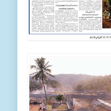
മാതൃഭുമി 12 /4 /