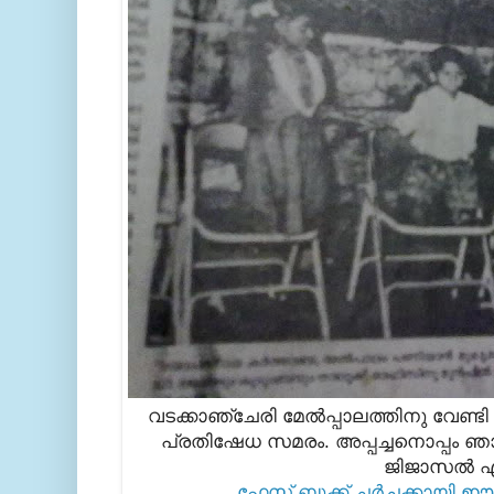
വടക്കാഞ്ചേരി മേല്‍പ്പാലത്തിനു വേണ്
പ്രതിഷേധ സമരം. അപ്പച്ചനൊപ്പം ഞാ
ജിജാസല്‍ എ
ഫേസ് ബുക്ക്‌ ചര്‍ച്ചക്കായി ഈ