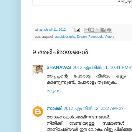
മാതൃഭുമ
ല്‍
ഏപ്രിൽ 11, 2012
ലേബലുകള്‍:
autobiography
,
Dream
,
Facebook
,
Victory
9 അഭിപ്രായങ്ങൾ:
SHANAVAS
2012 ഏപ്രിൽ 11, 10:41 PM-ന
അപ്പച്ചന്റെ പോരാട്ട വീര്യം ഒട്ടു
കാണുന്നുണ്ട്.. പോരാട്ടം തുടരുക..
മറുപടി
സാക്ഷി
2012 ഏപ്രിൽ 12, 2:32 AM-ന്
ആശംസകള്‍..അഭിനന്ദനങ്ങള്‍..!
നീതിക്ക് വേണ്ടിയുള്ള സമരങ്ങള്‍ ത
അനിചേര്നവര്‍ ഈ ലോകം വിട്ടു പിരിഞ്