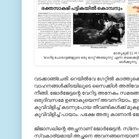
മാതൃഭുമി 11 /4 
'വേറിട്ട പോരാട്ടങ്ങളുടെ ഒരു ഗേറ്റ് അടയുന്നു' എന്ന തലക്കെ
ഓര്‍ക്കുന്നു.
വടക്കാഞ്ചേരി: റെയില്‍വേ ഗേറ്റില്‍ കാത്തുകെട്ട
വാഹനങ്ങള്‍ക്കിടയിലൂടെ സൈക്കിള്‍ അതിവേഗം 
നീങ്ങി. ജോര്‍ജേട്ടന്റെ വേറിട്ട അനേകം സമരങ്ങ
ഒരുദിവസമേ ഉണ്ടാകൂയെന്ന് അവനറിയാം. ഇത്ര
കൂവിവിളിച്ച് കടന്നുപോയ തീവണ്ടികള്‍ക്ക് മുക
കൂവിവിളിച്ച് പായാം. പക്ഷേ അതു കാണാന്‍ ജോര്
ജിജാസലിന്റെ അച്ഛനാണ് ജോര്‍ജേട്ടന്‍. സ്‌നേ
സ്വകാര്യമായി അച്ഛനെ അവനങ്ങനെയാണ് വിള