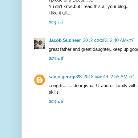
Y i dn't knw..but i read this all your blog...
i like it all....
മറുപടി
Jacob Sudheer
2012 മേയ് 3, 2:40 AM-ന്
great father and great daughter..keep up good
മറുപടി
sanjo george28
2012 മേയ് 4, 2:55 AM-ന്
congrts........dear jisha, U and ur family wi
skills
മറുപടി