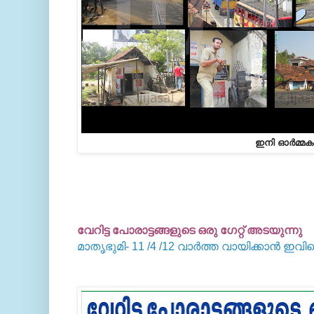
ഇനി ഓര്‍മ്മകള
വേറിട്ട പോരാട്ടങ്ങളുടെ ഒരു ഗേറ്റ് അടയുന്നു
മാതൃഭുമി- 11 /4 /12 വാര്‍ത്ത വായിക്കാന്‍ ഇവ