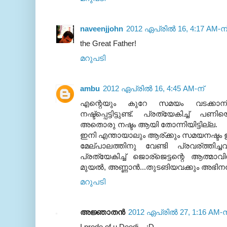
naveenjjohn
2012 ഏപ്രിൽ 16, 4:17 AM-ന
the Great Father!
മറുപടി
ambu
2012 ഏപ്രിൽ 16, 4:45 AM-ന്
എന്റെയും കുറേ സമയം വടക്കാന്ചേര
നഷ്ട്പ്പെട്ടിട്ടുണ്ട്. പ്രത്യേകിച്ച്
അതൊരു നഷ്ടം ആയി തോന്നിയിട്ടില്ല.
ഇനി എന്തായാലും ആര്ക്കും സമയനഷ്ടം ഉ
മേല്പാലത്തിനു വേണ്ടി പ്രവര്ത്തിച്
പ്രത്യേകിച്ച് ജൊര്ജെട്ടന്റെ ആത്മാവി
മുയല്‍, അണ്ണാന്‍...തുടങിയവക്കും അഭിനന്
മറുപടി
അജ്ഞാതന്‍
2012 ഏപ്രിൽ 27, 1:16 AM-ന
I prode of u Deedi... :D