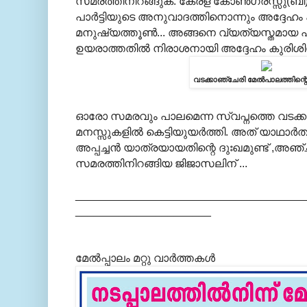
സമരത്തിനിറങ്ങുക. കേരള കോണ്‍ഗ്രസ്സു(ബി)ക
പാര്‍ട്ടിയുടെ അനുവാദത്തിനൊന്നും അദ്ദേഹം കാ
മനുഷ്യത്തൂണ്‍... അങ്ങനെ വ്യത്യസ്തമായ പരി
ഉയരാത്തതില്‍ നിരാശനായി അദ്ദേഹം കുരിശി
വടക്കാഞ്ചേരി മേല്‍പാലത്തിന്
ഓരോ സമരവും പാലമെന്ന സ്വപ്നത്തെ വടക്ക
മനസ്സുകളില്‍ കെട്ടിയുയര്‍ത്തി. അത് യാഥാര
അപ്പച്ചന്‍ യാത്രയായതിന്റെ ദുഃഖമുണ്ട് ,അ
സമരത്തിനിറങ്ങിയ ജിജാസലിന് ...
_____________________________________
______________________
മേല്‍പ്പാലം മറ്റു വാര്‍ത്തകള്‍