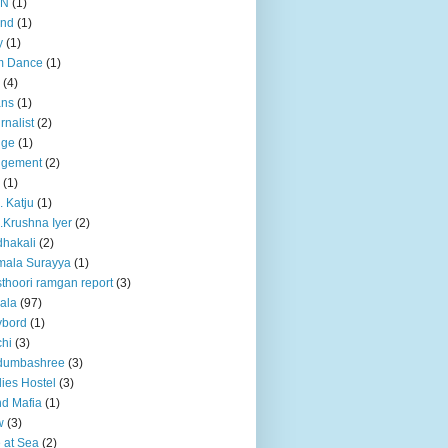
BN
(1)
and
(1)
y
(1)
m Dance
(1)
(4)
ans
(1)
rnalist
(2)
dge
(1)
dgement
(2)
(1)
. Katju
(1)
.Krushna Iyer
(2)
hakali
(2)
mala Surayya
(1)
thoori ramgan report
(3)
ala
(97)
ybord
(1)
hi
(3)
dumbashree
(3)
ies Hostel
(3)
d Mafia
(1)
w
(3)
e at Sea
(2)