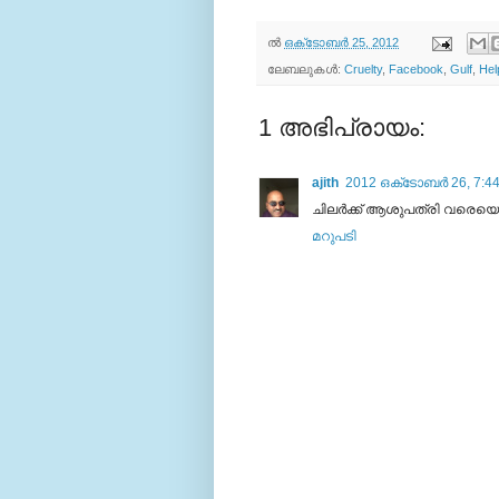
ല്‍
ഒക്‌ടോബർ 25, 2012
ലേബലുകള്‍:
Cruelty
,
Facebook
,
Gulf
,
Hel
1 അഭിപ്രായം:
ajith
2012 ഒക്‌ടോബർ 26, 7:44
ചിലര്‍ക്ക് ആശുപത്രി വരെയെ
മറുപടി