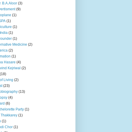
. B.A.Aloor
(3)
ertisment
(9)
oplane
(1)
SPA
(1)
iculture
(1)
 India
(1)
 rounder
(1)
ernative Medicine
(2)
erica
(2)
mation
(1)
na Hasare
(4)
vind Kejriwal
(2)
(18)
 of Living
(2)
st
(23)
obiography
(13)
opsy
(4)
ard
(6)
helorette Party
(1)
 Thakkarey
(1)
n
(1)
di Chor
(1)