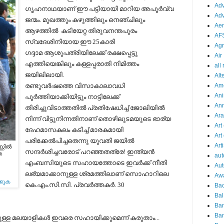
Adv
ഗൃഹനാഥയാണ് ഈ പട്ടിയായി മാറിയ അപൂര്‍വ്വ
Adv
ജന്മം.
മുഖത്തും കഴുത്തിലും നെഞ്ചിലും
Aer
ആഴത്തില്‍ കടിയേറ്റ
തിരുവനന്തപുരം
AF
സ്വദേശിനിയായ ഈ 25കാരി
Agr
ഗദ്ദാമ
ആശുപത്രിയിലേക്ക് രക്ഷപ്പെട്ടു
Air
എത്തിയെങ്കിലും കള്ളപ്പരാതി നിമിത്തം
all
ജയിലിലായി.
Alt
രണ്ടുവര്‍ഷത്തെ വിസാകാലാവധി
Am
Ani
പൂര്‍ത്തിയാക്കിയിട്ടും നാട്ടിലേക്ക്
An
തിരിച്ചുവിടാത്തതില്‍ പ്രതിഷേധിച്ച് ജോലിയില്‍
Ara
നിന്ന് വിട്ടുനിന്നതിനാണ് തൊഴിലുടമയുടെ ഭാര്യ
Art
ദേഹമാസകലം കടിച്ച് മാരകമായി
Art
പരിക്കേല്‍പിച്ചതെന്നു യുവതി ജയില്‍
Arti
റില്‍
സന്ദര്‍ശിച്ചവരോട് പറഞ്ഞതത്രേ!
ഇന്ത്യന്‍
ഞ
aut
എംബസിയുടെ സഹായത്തോടെ ഇവര്‍ക്ക് നീതി
Aut
ലഭ്യമാക്കാനുള്ള ശ്രമത്തിലാണ് സൊഹാറിലെ
Aw
്കുക
കെ.എം.സി.സി. പ്രവര്‍ത്തകര്‍. 30
Bac
Bal
Ba
Ban
ിലുള്ള മലയാളികള്‍ ഇവരെ സഹായിക്കുമെന്ന് കരുതാം...