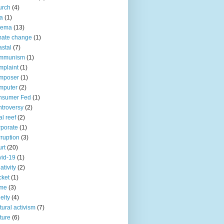
urch
(4)
ia
(1)
nema
(13)
mate change
(1)
stal
(7)
mmunism
(1)
plaint
(1)
mposer
(1)
mputer
(2)
nsumer Fed
(1)
troversy
(2)
al reef
(2)
porate
(1)
ruption
(3)
rt
(20)
id-19
(1)
ativity
(2)
cket
(1)
ime
(3)
elty
(4)
tural activism
(7)
ture
(6)