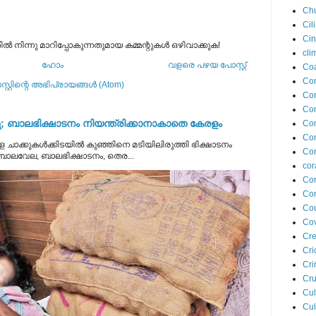
Ch
Cil
Ci
നിന്നു മാറിപ്പോകുന്നതുമായ കമ്മന്റുകള്‍ ഒഴിവാക്കുക!
cli
ഹോം
വളരെ പഴയ പോസ്റ്റ്
Coa
Co
്റ്റിന്റെ അഭിപ്രായങ്ങള്‍ (Atom)
Com
Co
 ബാലഭിക്ഷാടനം നിയന്ത്രിക്കാനാകാതെ കേരളം
Co
Co
 ചാക്കുകൾക്കിടയിൽ കുഞ്ഞിനെ മടിയിലിരുത്തി ഭിക്ഷാടനം
Con
 ബാലവേല, ബാലഭിക്ഷാടനം, തെര...
cor
Cor
Cor
Cou
Cov
Cre
Cri
Cr
Cru
Cul
Cul