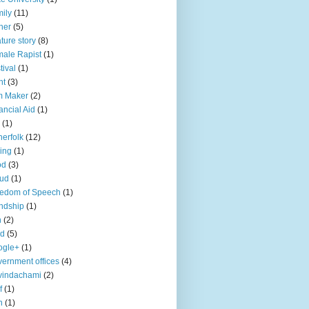
ily
(11)
her
(5)
ture story
(8)
ale Rapist
(1)
tival
(1)
ht
(3)
m Maker
(2)
ancial Aid
(1)
(1)
herfolk
(12)
hing
(1)
od
(3)
aud
(1)
edom of Speech
(1)
endship
(1)
n
(2)
ld
(5)
ogle+
(1)
ernment offices
(4)
vindachami
(2)
f
(1)
n
(1)