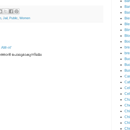
Ba
Ban
Ba
Bie
p
,
Jail
,
Public
,
Women
Ble
Bli
Blo
Bo
bre
 AM-ന്
bre
ത്താന്‍ പോലുമാകുന്നില്ല
Buc
Bu
Bus
Ca
Cat
Cel
Cel
Ch
Che
Chi
Ch
Chi
Chr