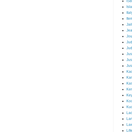
IS
Isl
Ital
Ite
Jail
Je
Jou
Ju
Ju
Jus
Jus
Jus
Kad
Ka
Kas
Ker
Ke
Koc
Ku
Lad
Lan
La
Lif