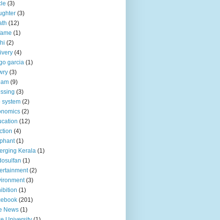
le
(3)
ughter
(3)
ath
(12)
fame
(1)
hi
(2)
ivery
(4)
go garcia
(1)
wry
(3)
eam
(9)
ssing
(3)
 system
(2)
onomics
(2)
cation
(12)
ction
(4)
phant
(1)
rging Kerala
(1)
osulfan
(1)
ertainment
(2)
ironment
(3)
ibition
(1)
cebook
(201)
e News
(1)
e University
(1)