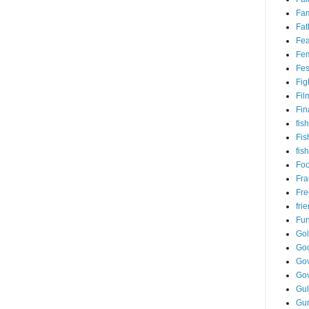
Fam
Fat
Fea
Fem
Fes
Fig
Fil
Fin
fish
Fis
fis
Fo
Fr
Fre
fri
Fu
Go
Go
Gov
Go
Gul
Gu