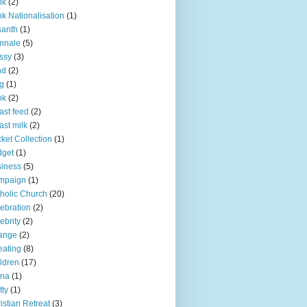
nk
(2)
k Nationalisation
(1)
santh
(1)
nnale
(5)
ssy
(3)
nd
(2)
g
(1)
ok
(2)
ast feed
(2)
ast milk
(2)
ket Collection
(1)
dget
(1)
iness
(5)
mpaign
(1)
holic Church
(20)
ebration
(2)
ebrity
(2)
ange
(2)
ating
(8)
ldren
(17)
ina
(1)
tty
(1)
istian Retreat
(3)