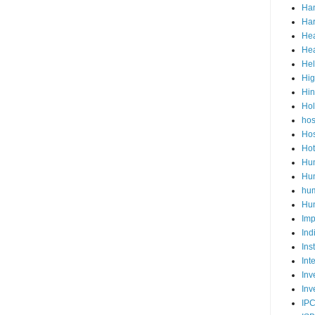
Ha
Har
Hea
Hea
He
Hig
Hi
Ho
hos
Hos
Hot
Hum
Hum
hu
Hun
Imp
Ind
Ins
Int
Inv
Inv
IP