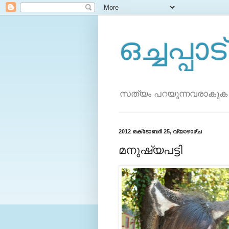
ഒച്ചപ്പാട്
സത്യം പറയുന്നവരാകുക
2012 ഒക്‌ടോബർ 25, വ്യാഴാഴ്‌ച
മനുഷ്യപട്ടി