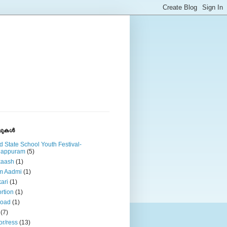
ുകള്‍
d State School Youth Festival-
lappuram
(5)
kaash
(1)
m Aadmi
(1)
ari
(1)
rtion
(1)
road
(1)
(7)
or/ress
(13)