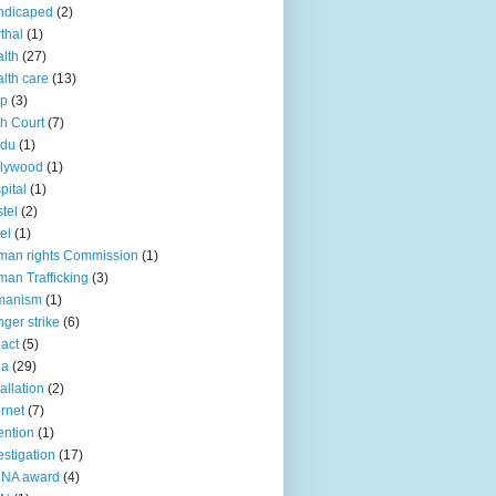
ndicaped
(2)
thal
(1)
lth
(27)
lth care
(13)
lp
(3)
h Court
(7)
ndu
(1)
llywood
(1)
pital
(1)
tel
(2)
el
(1)
an rights Commission
(1)
an Trafficking
(3)
manism
(1)
ger strike
(6)
act
(5)
ia
(29)
tallation
(2)
ernet
(7)
ention
(1)
estigation
(17)
CNA award
(4)