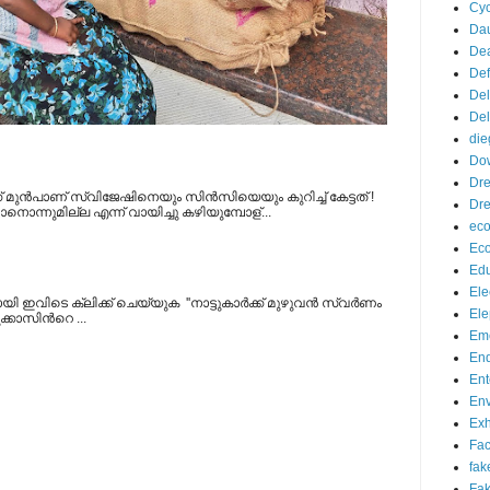
Cyc
Da
De
De
Del
Del
die
Do
Dr
് മുന്‍പാണ് സ്വിജേഷിനെയും സിന്‍സിയെയും കുറിച്ച് കേട്ടത് !
Dre
ടാനൊന്നുമില്ല എന്ന് വായിച്ചു കഴിയുമ്പോള്...
eco
Ec
Edu
Ele
്കായി ഇവിടെ ക്ലിക്ക് ചെയ്യുക ''നാട്ടുകാര്‍ക്ക് മുഴുവന്‍ സ്വര്‍ണം
Ele
്കാസിന്‍റെ ...
Eme
End
Ent
Env
Exh
Fa
fak
Fak