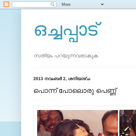
ഒച്ചപ്പാട്
സത്യം പറയുന്നവരാകുക
2013 നവംബർ 2, ശനിയാഴ്‌ച
പൊന്ന് പോലൊരു പെണ്ണ്