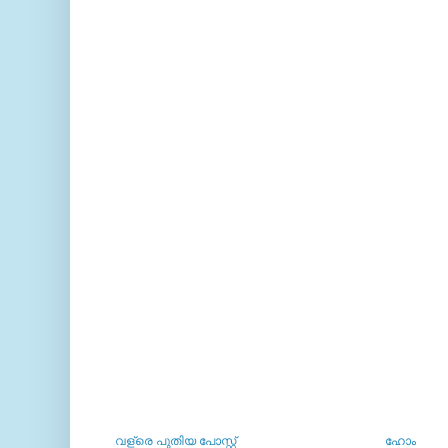
വള്രെ പുതിയ പോസ്റ്റ്
ഹോം