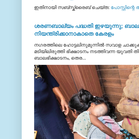
ഇതിനായി സബ്‌സ്ക്രൈബ് ചെയ്ത:
പോസ്റ്റിന്റെ
ശരണബാല്യം പദ്ധതി ഇഴയുന്നു; ബാലഭ
നിയന്ത്രിക്കാനാകാതെ കേരളം
നഗരത്തിലെ ഹോട്ടലിനുമുന്നിൽ സവാള ചാക്ക
മടിയിലിരുത്തി ഭിക്ഷാടനം നടത്തിവന്ന യുവതി
ബാലഭിക്ഷാടനം, തെര...