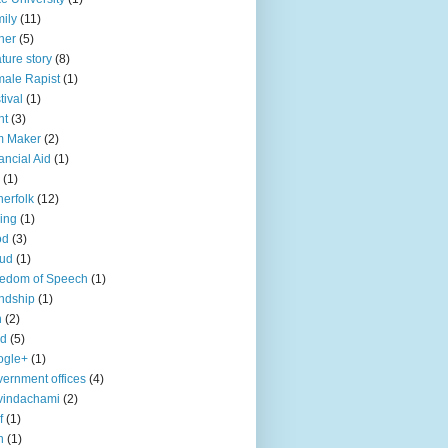
ily
(11)
her
(5)
ture story
(8)
ale Rapist
(1)
tival
(1)
ht
(3)
m Maker
(2)
ancial Aid
(1)
(1)
herfolk
(12)
hing
(1)
od
(3)
aud
(1)
edom of Speech
(1)
endship
(1)
n
(2)
ld
(5)
ogle+
(1)
ernment offices
(4)
vindachami
(2)
f
(1)
n
(1)