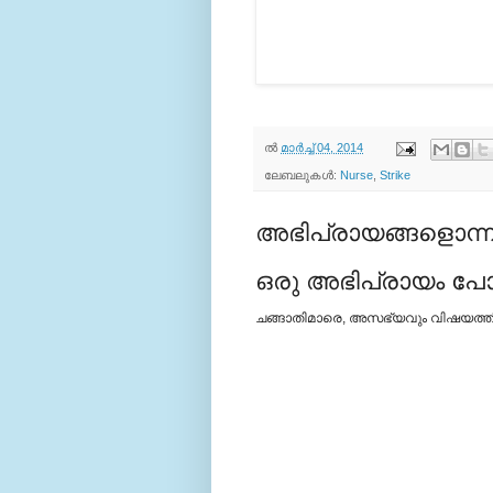
ല്‍
മാർച്ച് 04, 2014
ലേബലുകള്‍:
Nurse
,
Strike
അഭിപ്രായങ്ങളൊന്നു
ഒരു അഭിപ്രായം പോസ്
ചങ്ങാതിമാരെ, അസഭ്യവും വിഷയത്തില്‍ 