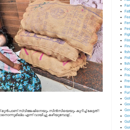
Fam
Fat
Fea
Fem
Fes
Fig
Fil
Fin
fish
Fis
fis
Fo
Fr
Fre
fri
Fu
Go
Go
Gov
് മുന്‍പാണ് സ്വിജേഷിനെയും സിന്‍സിയെയും കുറിച്ച് കേട്ടത് !
ടാനൊന്നുമില്ല എന്ന് വായിച്ചു കഴിയുമ്പോള്...
Go
Gul
Gu