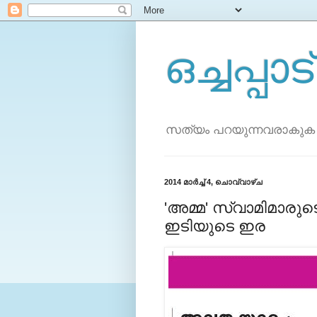
ഒച്ചപ്പാട്
സത്യം പറയുന്നവരാകുക
2014 മാർച്ച് 4, ചൊവ്വാഴ്ച
'അമ്മ' സ്വാമിമാരുട
ഇടിയുടെ ഇര