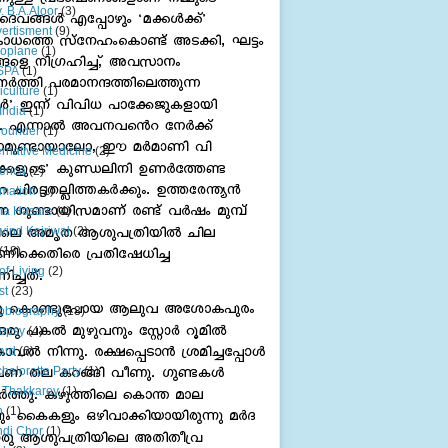
. B.A.Aloor
(3)
ertisment
(9)
oplane
(1)
SPA
(1)
iculture
(1)
 India
(1)
 rounder
(1)
ernative Medicine
(2)
erica
(2)
mation
(1)
na Hasare
(4)
vind Kejriwal
(2)
(18)
 of Living
(2)
st
(23)
obiography
(13)
opsy
(4)
ard
(6)
helorette Party
(1)
 Thakkarey
(1)
n
(1)
di Chor
(1)