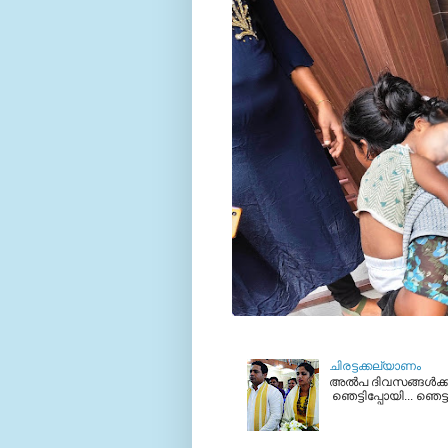
ചിരട്ടക്കല്യാണം
അല്‍പ ദിവസങ്ങള്‍ക്ക
ഞെട്ടിപ്പോയി... ഞെട്