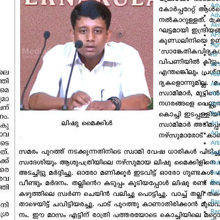
Adv
Adv
Aer
AF
Agr
Air
all
Alt
Am
Ani
An
Ara
Art
Art
Arti
aut
Aut
Aw
Bac
Bal
Ba
Ban