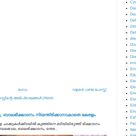
Cyc
Da
De
De
Del
Del
die
Do
Dr
Dre
eco
Ec
Edu
Ele
Ele
ഹോം
വളരെ പഴയ പോസ്റ്റ്
Eme
്റ്റിന്റെ അഭിപ്രായങ്ങള്‍ (Atom)
End
Ent
Env
 ബാലഭിക്ഷാടനം നിയന്ത്രിക്കാനാകാതെ കേരളം
Exh
Fa
 ചാക്കുകൾക്കിടയിൽ കുഞ്ഞിനെ മടിയിലിരുത്തി ഭിക്ഷാടനം
 ബാലവേല, ബാലഭിക്ഷാടനം, തെര...
fak
Fak