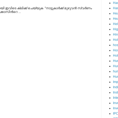
Ha
്കായി ഇവിടെ ക്ലിക്ക് ചെയ്യുക ''നാട്ടുകാര്‍ക്ക് മുഴുവന്‍ സ്വര്‍ണം
Har
്കാസിന്‍റെ ...
Hea
Hea
He
Hig
Hi
Ho
hos
Hos
Hot
Hum
Hum
hu
Hun
Imp
Ind
Ins
Int
Inv
Inv
IP