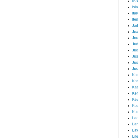
IS
Isl
Ital
Ite
Jail
Je
Jou
Ju
Ju
Jus
Jus
Jus
Kad
Ka
Kas
Ker
Ke
Koc
Ku
Lad
Lan
La
Lif