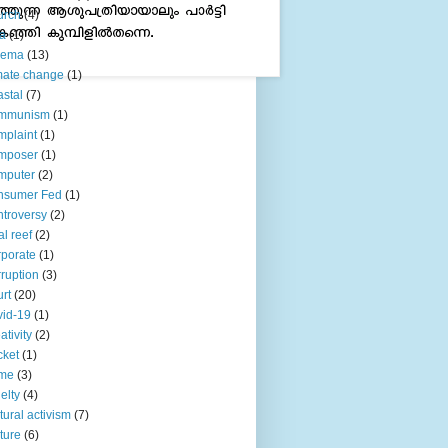
urch
(4)
ia
(1)
nema
(13)
mate change
(1)
stal
(7)
mmunism
(1)
plaint
(1)
mposer
(1)
mputer
(2)
nsumer Fed
(1)
troversy
(2)
al reef
(2)
porate
(1)
ruption
(3)
rt
(20)
id-19
(1)
ativity
(2)
cket
(1)
ime
(3)
elty
(4)
tural activism
(7)
ture
(6)