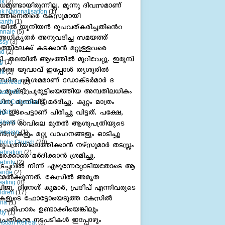
nk
(2)
k Nationalisation
(1)
santh
(1)
nnale
(5)
ssy
(3)
nd
(2)
g
(1)
ok
(2)
ast feed
(2)
ast milk
(2)
ket Collection
(1)
dget
(1)
iness
(5)
mpaign
(1)
holic Church
(20)
ebration
(2)
ebrity
(2)
ange
(2)
ating
(8)
ldren
(17)
ina
(1)
tty
(1)
istian Retreat
(3)