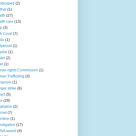
ndicaped
(2)
thal
(1)
lth
(27)
lth care
(13)
lp
(3)
h Court
(7)
ndu
(1)
llywood
(1)
pital
(1)
tel
(2)
el
(1)
an rights Commission
(1)
an Trafficking
(3)
manism
(1)
ger strike
(6)
act
(5)
ia
(29)
tallation
(2)
ernet
(7)
ention
(1)
estigation
(17)
CNA award
(4)