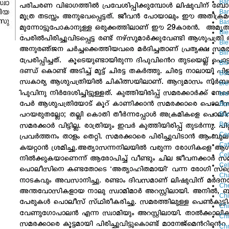
Ba
Ban
Ba
Bie
Ble
Bli
Blo
Bo
bre
bre
Buc
Bu
Bus
Ca
Cat
Cel
Cel
Ch
Che
Chi
Ch
Chi
Chr