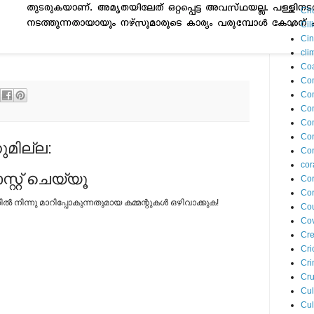
Ch
Cil
Ci
cli
Coa
Co
Com
Co
Co
Co
മില്ല:
Con
cor
റ്റ് ചെയ്യൂ
Cor
Cor
നിന്നു മാറിപ്പോകുന്നതുമായ കമ്മന്റുകള്‍ ഒഴിവാക്കുക!
Cou
Cov
Cre
Cri
Cr
Cru
Cul
Cul