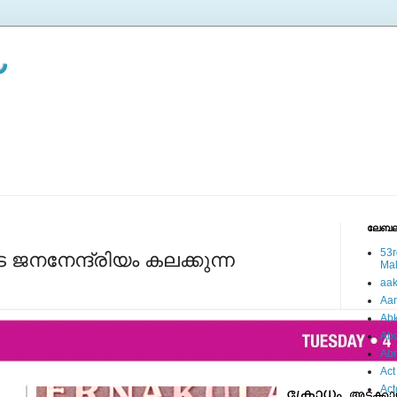
ലേബല
53r
െ ജനനേന്ദ്രിയം കലക്കുന്ന
Ma
aa
Aa
Abk
Abo
Ab
Act
Act