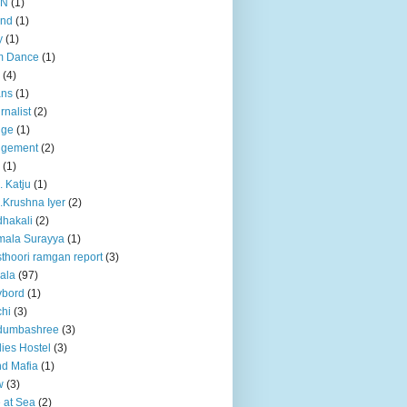
BN
(1)
and
(1)
y
(1)
m Dance
(1)
(4)
ans
(1)
rnalist
(2)
dge
(1)
dgement
(2)
(1)
. Katju
(1)
.Krushna Iyer
(2)
hakali
(2)
mala Surayya
(1)
thoori ramgan report
(3)
ala
(97)
ybord
(1)
hi
(3)
dumbashree
(3)
ies Hostel
(3)
d Mafia
(1)
w
(3)
e at Sea
(2)