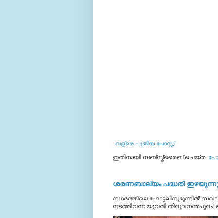
വള്രെ പുതിയ പോസ്റ്റ്
ഇതിനായി സബ്‌സ്ക്രൈബ് ചെയ്ത:
പോസ
ശരണബാല്യം പദ്ധതി ഇഴയുന്നു;
നഗരത്തിലെ ഹോട്ടലിനുമുന്നിൽ സവാള
നടത്തിവന്ന യുവതി തിരുവനന്തപുരം: