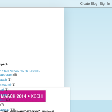
ുകള്‍
d State School Youth Festival-
lappuram
(5)
kaash
(1)
m Aadmi
(1)
ari
(1)
rtion
(1)
road
(1)
(7)
or/ress
(13)