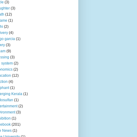
le
(3)
ughter
(3)
ath
(12)
fame
(1)
hi
(2)
ivery
(4)
go garcia
(1)
wry
(3)
eam
(9)
ssing
(3)
 system
(2)
onomics
(2)
cation
(12)
ction
(4)
phant
(1)
rging Kerala
(1)
osulfan
(1)
ertainment
(2)
ironment
(3)
ibition
(1)
cebook
(201)
e News
(1)
e University
(1)