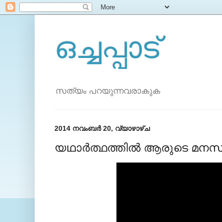
ഒച്ചപ്പാട്
സത്യം പറയുന്നവരാകുക
2014 നവംബർ 20, വ്യാഴാഴ്‌ച
യഥാര്‍ത്ഥത്തില്‍ ആരുടെ മന