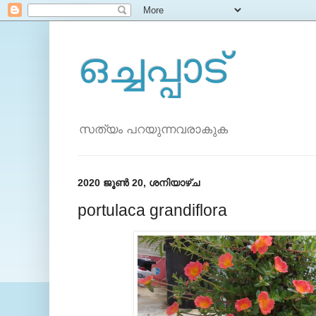
ഒച്ചപ്പാട്
സത്യം പറയുന്നവരാകുക
2020 ജൂൺ 20, ശനിയാഴ്‌ച
portulaca grandiflora