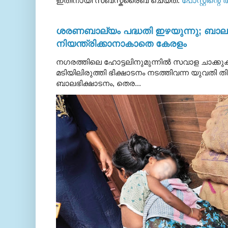
ഇതിനായി സബ്‌സ്ക്രൈബ് ചെയ്ത:
പോസ്റ്റിന്റെ
ശരണബാല്യം പദ്ധതി ഇഴയുന്നു; ബാലഭ
നിയന്ത്രിക്കാനാകാതെ കേരളം
നഗരത്തിലെ ഹോട്ടലിനുമുന്നിൽ സവാള ചാക്ക
മടിയിലിരുത്തി ഭിക്ഷാടനം നടത്തിവന്ന യുവതി
ബാലഭിക്ഷാടനം, തെര...