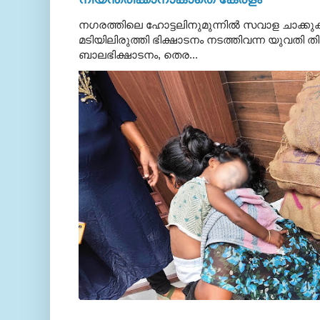
നഗരത്തിലെ ഹോട്ടലിനുമുന്നിൽ സവാള ചാക്ക
മടിയിലിരുത്തി ഭിക്ഷാടനം നടത്തിവന്ന യുവതി
ബാലഭിക്ഷാടനം, തെര...