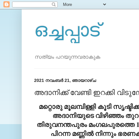
ഒച്ചപ്പാട്
സത്യം പറയുന്നവരാകുക
2021 നവംബർ 21, ഞായറാഴ്‌ച
അദാനിക്ക് വേണ്ടി ഇറക്കി വിടു
മറ്റൊരു മൂലമ്പിള്ളി കൂടി സൃഷ്ടിക
അദാനിയുടെ വിഴിഞ്ഞം തുറമ
തിരുവനന്തപുരം മംഗലപുരത്തെ 
പിറന്ന മണ്ണിൽ നിന്നും ഭരണ