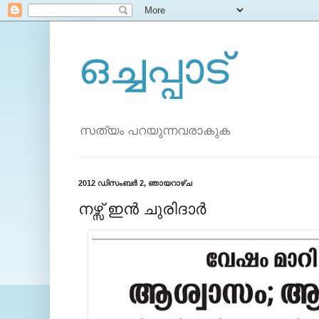
ഒച്ചപ്പാട്
സത്യം പറയുന്നവരാകുക
2012 ഡിസംബർ 2, ഞായറാഴ്‌ച
നഴ്സ് ഇന്‍ ചുരിദാര്‍