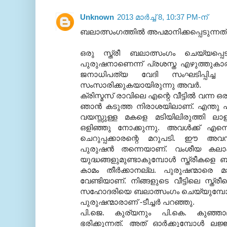
Unknown
2013 മാർച്ച് 8, 10:37 PM-ന്
ബലാത്സംഗത്തില്‍ അപമാനിക്കപ്പെടുന്ന
ഒരു സ്ത്രീ ബലാത്സംഗം ചെയ്യപ്പെട
പുരുഷനാണെന്ന് പ്രശസ്ത എഴുത്തുകാര
ജനാധിപത്യ വേദി സംഘടിപ്പിച്ച
സംസാരിക്കുകയായിരുന്നു അവര്‍.
ക്രിസ്മസ് രാവിലെ എന്റെ വീട്ടില്‍ വന്ന ഒര
ഞാന്‍ കടുത്ത നിരാശയിലാണ്. എന്തു പറ്റ
വയസ്സുള്ള മകളെ മടിയിലിരുത്തി ലാളി
ഒളിഞ്ഞു നോക്കുന്നു. അവള്‍ക്ക് എന
ചെറുപ്പക്കാരന്റെ മറുപടി. ഈ അവസ
പുരുഷന്‍ തന്നെയാണ്. വംശീയ കലാപങ
യുദ്ധങ്ങളുമുണ്ടാകുമ്പോള്‍ സ്ത്രീകളെ
കാമം തീര്‍ക്കാനല്ല. പുരുഷന്മാരെ മ
വേണ്ടിയാണ്. നിങ്ങളുടെ വീട്ടിലെ സ്ത
സഹോദരിയെ ബലാത്സംഗം ചെയ്യുമ്പോള്‍ 
പുരുഷന്മാരാണ് -ടീച്ചര്‍ പറഞ്ഞു.
പി.ജെ. കുര്യനും പി.കെ. കുഞ്ഞാലി
ഭരിക്കുന്നത്. അത് ഓര്‍ക്കുമ്പോള്‍ ലജ്