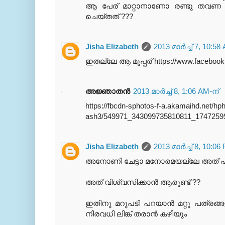
ആ പേര് മാറ്റാനാണോ രണ്ടു തവണ താങ്
ചെയ്തത് ???
Jisha Elizabeth
2013 മാർച്ച് 7, 10:58
ഇതല്ലേ ആ മൂപ്പര് https://www.facebook.com
അജ്ഞാതന്‍
2013 മാർച്ച് 8, 1:06 AM-ന്
https://fbcdn-sphotos-f-a.akamaihd.net/hp
ash3/549971_343099735810811_17472599
Jisha Elizabeth
2013 മാർച്ച് 8, 10:06
അനോണി ചേട്ടാ മനോരമയല്ലേ അത് എ
അത് വിശ്വസിക്കാന്‍ ആരുണ്ട്‌ ??
ഇതിനു മറുപടി പറയാന്‍ മറ്റു പത്രങ്
നിരവധി ലിങ്ക് തരാന്‍ കഴിയും