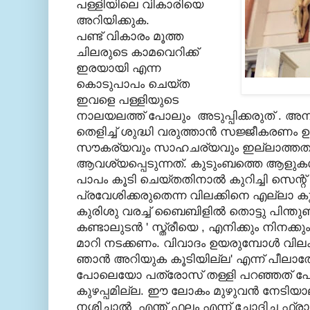
പള്ളിയിലെ വികാരിയെ
അറിയിക്കുക.
പണ്ട് വികാരം മൂത്ത
ചിലരുടെ കാമവെറിക്ക്
ഇരയായി എന്ന
കൊടുപാപം ചെയ്ത
ഇവളെ പള്ളിയുടെ
നാലയലത്ത് പോലും അടുപ്പിക്കരുത് .
അമ്
തെളിച്ച്‌ ശുദ്ധി വരുത്താന്‍ സജ്ജീകരണം
സൗകര്യവും സാഹചര്യവും ഇല്ലാത്തതു 
ആവശ്യപ്പെടുന്നത്. കുടുംബത്തെ ആളുകള്‍ 
പാപം കൂടി ചെയ്തതിനാല്‍ കുറിച്ചി സെന്റ്‌ 
പ്രവേശിക്കരുതെന്ന വിലക്കിനെ എല്ലാ കുഞ്
കുരിശു വരച്ച് ബൈബിളില്‍ തൊട്ടു പിന്
കണ്ടാലുടന്‍ ' സ്ത്രീയെ , എനിക്കും നിനക്കും 
മാറി നടക്കണം. വിവാദം ഉയരുമ്പോള്‍ വിലക്ക്
ഞാന്‍ അറിയുക കൂടിയില്ല' എന്ന് പീ
പോലെയോ പത്രോസ് തള്ളി പറഞ്ഞത് 
കുഴപ്പമില്ല. ഈ ലോകം മുഴുവന്‍ നേടിയാല
നശിച്ചാല്‍ എന്ത് ഫലം എന്ന് ചോദിച്ച ഫ്രാ