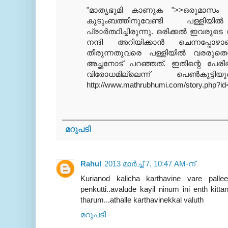
"മാതൃഭൂമി കാണുക ">>ഒരുമാസം
കുടുംബത്തിനുവേണ്ടി പള്ളിയി
പ്രാര്‍ത്ഥിച്ചിരുന്നു. ഒരിക്കല്‍ ഇവരുടെ
നന്ദി അറിയിക്കാന്‍ ചെന്നപ്പോഴ
തീരുന്നതുവരെ പള്ളിയില്‍ വരരുതെന്
അച്ഛനോട് പറഞ്ഞത്. ഇതിന്റെ പേര
വിരോധമില്ലെന്ന് പെണ്‍കുട
http://www.mathrubhumi.com/story.php?i
മറുപടി
Rahul
2013 മാർച്ച് 7, 10:47 AM-ന്
Kurianod kalicha karthavine vare palleel 
penkutti..avalude kayil ninum ini enth kitt
tharum...athalle karthavinekkal valuth
മറുപടി