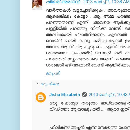
ഷിജിത്‌ അരവിന്ദ്..
2013 മാർച്ച് 7, 10:38 AM
വാര്‍ത്തകള്‍ വളച്ചോടിക്കുക ...അവര
ആരെങ്കിലും കേട്ടോ ...ആ അമ്മ പറഞ്
പറഞ്ഞതാണ് എന്ന് ..അവരെ ആര്‍ക്കും 
പള്ളിയില്‍ പറഞ്ഞു നീതിക്ക് വേണ്ടി 
അവര്‍ക്കായി പ്രാര്‍ഥിക്കണം....എന്നാല
വെയ്ക്തമായി കണ്ടു കഴിഞ്ഞപ്പോള്‍ ഇ
അവര്‍ ആണ് ആ കുടുംബം എന്ന്...അപ്പ
ശാന്തമായി കഴിഞ്ഞിട്ട് വന്നാല്‍ മതി എന
പറഞ്ഞത് സ്നേഹത്തോടെ ആണ് പറഞ്ഞത്.
ശരങ്ങള്‍ ഒഴിവാക്കാന്‍ വേണ്ടി ആയിരിക്കാം..
മറുപടി
മറുപടികൾ
Jisha Elizabeth
2013 മാർച്ച് 7, 10:43
ഒരു ഫോട്ടോ തരുമോ മാധ്യമങ്ങളില്
വീഡിയോ ആയാലും മതി .... ആരാ ഇത് 
ഫിലിക്സ് അച്ചന്‍ എന്ന് നേരത്തെ പോസ്റ്