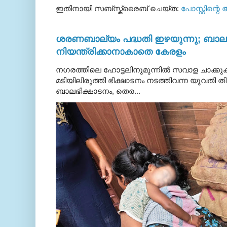
ഇതിനായി സബ്‌സ്ക്രൈബ് ചെയ്ത:
പോസ്റ്റിന്റെ
ശരണബാല്യം പദ്ധതി ഇഴയുന്നു; ബാലഭ
നിയന്ത്രിക്കാനാകാതെ കേരളം
നഗരത്തിലെ ഹോട്ടലിനുമുന്നിൽ സവാള ചാക്ക
മടിയിലിരുത്തി ഭിക്ഷാടനം നടത്തിവന്ന യുവതി
ബാലഭിക്ഷാടനം, തെര...