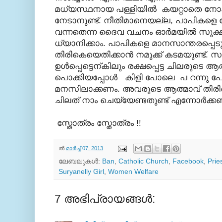
മധ്യസ്ഥനായ പള്ളിയില്‍ കയറ്റാതെ നോക്
നേടാനുണ്ട്. നീതിമാനെയല്ല, പാപിക
വന്നതെന്ന ദൈവ വചനം ഓര്‍മയില്‍ സൂക്ഷി
ധ്യാനിക്കാം. പാപികളെ മാനസാന്തരപ്പെ
തിരികെയെതിക്കാന്‍ നമുക്ക് കടമയുണ്ട്. 
ഉള്‍പ്പെട്ടെന്കിലും രക്ഷപ്പെട്ട ചിലരുടെ ആ
പൊക്കിയപ്പോള്‍
കിളി പോലെ പ
റന്നു 
മനസിലാക്കണം. അവരുടെ ആത്മാവ് തിരികെ
ചിലത് നാം ചെയ്യേണ്ടതുണ്ട് എന്നോര്‍ക്
സ്തോത്രം സ്തോത്രം !!
ല്‍
മാർച്ച് 07, 2013
ലേബലുകള്‍:
Ban
,
Catholic Church
,
Facebook
,
Prie
Suryanelly Girl
,
Women Welfare
7 അഭിപ്രായങ്ങൾ: