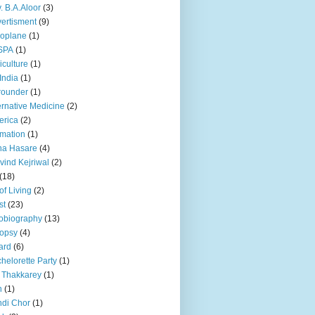
. B.A.Aloor
(3)
ertisment
(9)
oplane
(1)
SPA
(1)
iculture
(1)
 India
(1)
 rounder
(1)
ernative Medicine
(2)
erica
(2)
mation
(1)
na Hasare
(4)
vind Kejriwal
(2)
(18)
 of Living
(2)
st
(23)
obiography
(13)
opsy
(4)
ard
(6)
helorette Party
(1)
 Thakkarey
(1)
n
(1)
di Chor
(1)