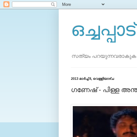
ഒച്ചപ്പാട്
സത്യം പറയുന്നവരാകുക
2013 മാർച്ച് 8, വെള്ളിയാഴ്‌ച
ഗണേഷ്‌ - പിള്ള അന്