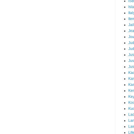
IS
Isl
Ital
Ite
Jail
Je
Jou
Ju
Ju
Jus
Jus
Jus
Kad
Ka
Kas
Ker
Ke
Koc
Ku
Lad
Lan
La
Lif