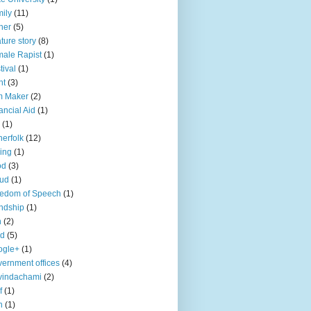
ily
(11)
her
(5)
ture story
(8)
ale Rapist
(1)
tival
(1)
ht
(3)
m Maker
(2)
ancial Aid
(1)
(1)
herfolk
(12)
hing
(1)
od
(3)
aud
(1)
edom of Speech
(1)
endship
(1)
n
(2)
ld
(5)
ogle+
(1)
ernment offices
(4)
vindachami
(2)
f
(1)
n
(1)