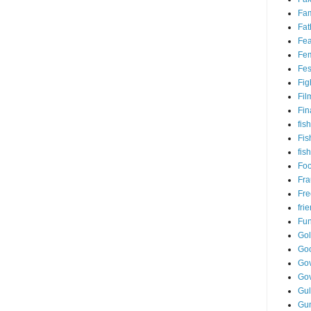
Fam
Fat
Fea
Fem
Fes
Fig
Fil
Fin
fish
Fis
fis
Fo
Fr
Fre
fri
Fu
Go
Go
Gov
Go
Gul
Gu