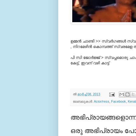
ഉമ്മന്‍ ചാണ്ടി >> സ്വര്‍ഗങ്ങള്‍ സ്
, നിറമേഴിന്‍ കൊമ്പത്ത് സ്വരമേള ത
പി സി ജോര്‍ജ്ജ് > സ്വപ്നമൊരു ച
കേട്ട്, ഇവന് വഴി കാട്ട്
ല്‍
മാർച്ച് 08, 2013
ലേബലുകള്‍:
Actor/ress
,
Facebook
,
Keral
അഭിപ്രായങ്ങളൊന്നു
ഒരു അഭിപ്രായം പോസ്