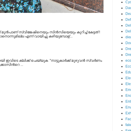
Cyc
Da
De
De
Del
Del
് മുന്‍പാണ് സ്വിജേഷിനെയും സിന്‍സിയെയും കുറിച്ച് കേട്ടത് !
ടാനൊന്നുമില്ല എന്ന് വായിച്ചു കഴിയുമ്പോള്...
die
Do
Dr
Dre
്കായി ഇവിടെ ക്ലിക്ക് ചെയ്യുക ''നാട്ടുകാര്‍ക്ക് മുഴുവന്‍ സ്വര്‍ണം
eco
്കാസിന്‍റെ ...
Ec
Edu
Ele
Ele
Eme
End
Ent
Env
Exh
Fa
fak
Fak