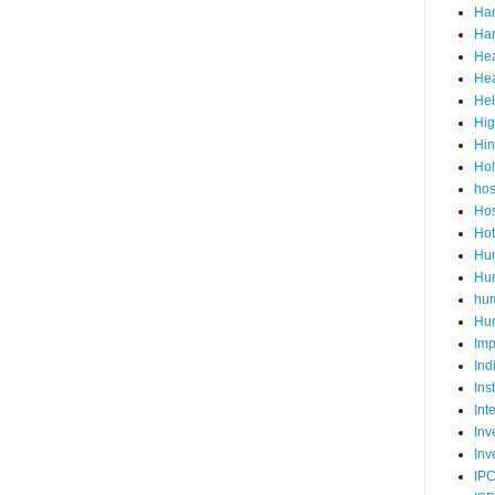
Ha
Har
Hea
Hea
He
Hig
Hi
Ho
hos
Hos
Hot
Hum
Hum
hu
Hun
Imp
Ind
Ins
Int
Inv
Inv
IP