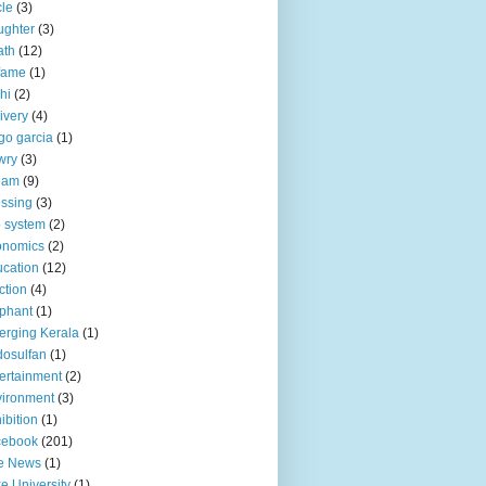
le
(3)
ughter
(3)
ath
(12)
fame
(1)
hi
(2)
ivery
(4)
go garcia
(1)
wry
(3)
eam
(9)
ssing
(3)
 system
(2)
onomics
(2)
cation
(12)
ction
(4)
phant
(1)
rging Kerala
(1)
osulfan
(1)
ertainment
(2)
ironment
(3)
ibition
(1)
cebook
(201)
e News
(1)
e University
(1)