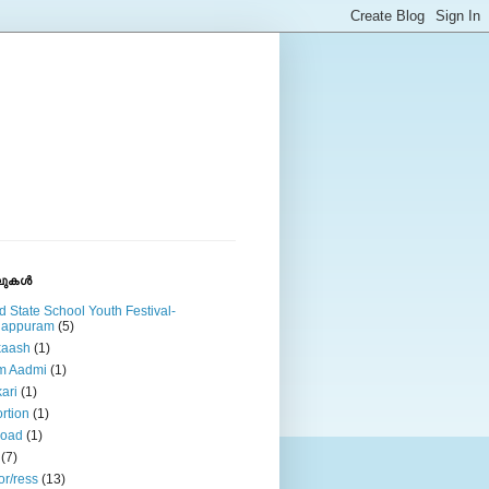
ുകള്‍
d State School Youth Festival-
lappuram
(5)
kaash
(1)
m Aadmi
(1)
ari
(1)
rtion
(1)
road
(1)
(7)
or/ress
(13)