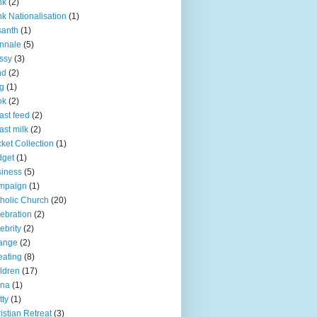
nk
(2)
k Nationalisation
(1)
santh
(1)
nnale
(5)
ssy
(3)
nd
(2)
g
(1)
ok
(2)
ast feed
(2)
ast milk
(2)
ket Collection
(1)
dget
(1)
iness
(5)
mpaign
(1)
holic Church
(20)
ebration
(2)
ebrity
(2)
ange
(2)
ating
(8)
ldren
(17)
ina
(1)
tty
(1)
istian Retreat
(3)