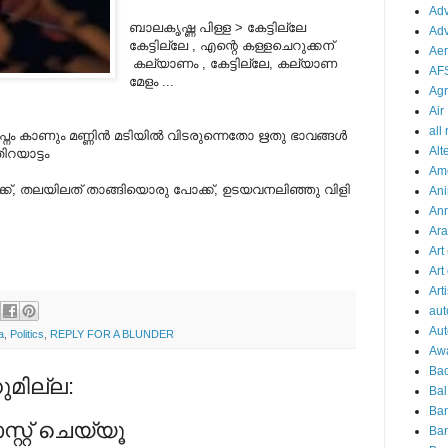
Adv
ബാലകൃഷ്ണ പിള്ള > കേട്ടില്ലേ
Adv
കേട്ടില്ലേ , എന്റെ കള്ളചെറുക്കന്
Aer
കല്യാണം , കേട്ടില്ലേ, കല്യാണ
AF
മേളം ...
Agr
Air
all
വപ്നം കാണും മണ്ണിന്‍ മടിയില്‍ വിടരുന്നെതോ ഋതു ഭാവങ്ങള്‍
Alt
ിറയാട്ടം
Am
ാക്ക്, തലയിലത് താങ്ങിയൊരു പോക്ക്, ഉടയവനലിഞ്ഞു വിളി
Ani
An
Ara
Art
Art
Arti
aut
Aut
a
,
Politics
,
REPLY FOR A BLUNDER
Aw
Bac
മില്ല:
Bal
Ba
റ്റ് ചെയ്യൂ
Ban