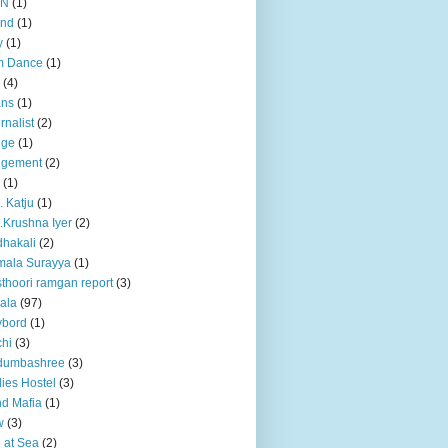
BN
(1)
and
(1)
y
(1)
m Dance
(1)
(4)
ans
(1)
rnalist
(2)
dge
(1)
dgement
(2)
(1)
. Katju
(1)
.Krushna Iyer
(2)
hakali
(2)
mala Surayya
(1)
thoori ramgan report
(3)
ala
(97)
ybord
(1)
hi
(3)
dumbashree
(3)
ies Hostel
(3)
d Mafia
(1)
w
(3)
e at Sea
(2)