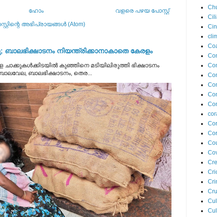
Ch
ഹോം
വളരെ പഴയ പോസ്റ്റ്
Cil
്റ്റിന്റെ അഭിപ്രായങ്ങള്‍ (Atom)
Ci
cli
Coa
 ബാലഭിക്ഷാടനം നിയന്ത്രിക്കാനാകാതെ കേരളം
Co
Com
 ചാക്കുകൾക്കിടയിൽ കുഞ്ഞിനെ മടിയിലിരുത്തി ഭിക്ഷാടനം
 ബാലവേല, ബാലഭിക്ഷാടനം, തെര...
Co
Co
Co
Con
cor
Cor
Cor
Cou
Cov
Cre
Cri
Cr
Cru
Cul
Cul