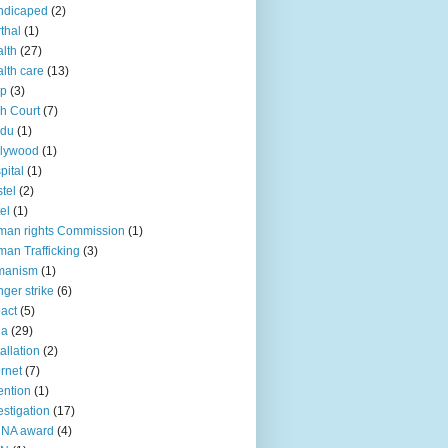
ndicaped
(2)
thal
(1)
lth
(27)
lth care
(13)
lp
(3)
h Court
(7)
ndu
(1)
llywood
(1)
pital
(1)
tel
(2)
el
(1)
an rights Commission
(1)
an Trafficking
(3)
manism
(1)
ger strike
(6)
act
(5)
ia
(29)
tallation
(2)
ernet
(7)
ention
(1)
estigation
(17)
CNA award
(4)