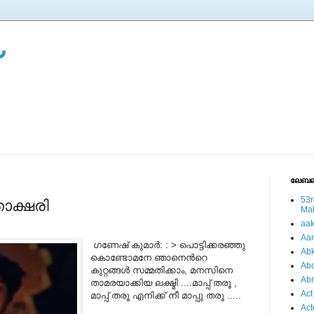
ലേബല
53r
താക്ഷരി
Ma
aa
Aa
ഗണേഷ്‌ കുമാര്‍: : > പൊട്ടിക്കരഞ്ഞു
Abk
കൊണ്ടോമനേ ഞാനെന്‍റെ
Abo
കുറ്റങ്ങള്‍ സമ്മതിക്കാം, മനസിനെ
Ab
താമരയാക്കിയ ലക്ഷ്മി ....മാപ്പ് തരൂ ,
Act
മാപ്പ് തരൂ എനിക്ക് നീ മാപ്പു തരൂ .....
Act