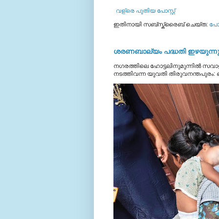
വള്രെ പുതിയ പോസ്റ്റ്
ഇതിനായി സബ്‌സ്ക്രൈബ് ചെയ്ത:
പോസ
ശരണബാല്യം പദ്ധതി ഇഴയുന്നു;
നഗരത്തിലെ ഹോട്ടലിനുമുന്നിൽ സവാള
നടത്തിവന്ന യുവതി തിരുവനന്തപുരം: