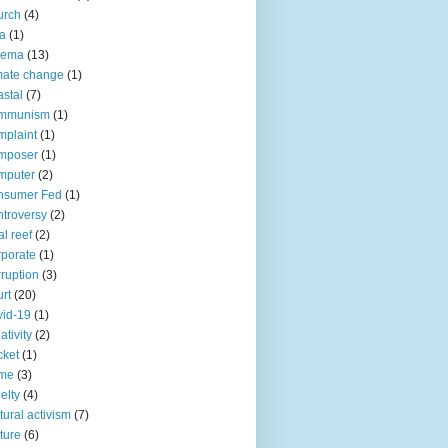
urch
(4)
ia
(1)
nema
(13)
mate change
(1)
stal
(7)
mmunism
(1)
plaint
(1)
mposer
(1)
mputer
(2)
nsumer Fed
(1)
troversy
(2)
al reef
(2)
porate
(1)
ruption
(3)
rt
(20)
id-19
(1)
ativity
(2)
cket
(1)
ime
(3)
elty
(4)
tural activism
(7)
ture
(6)