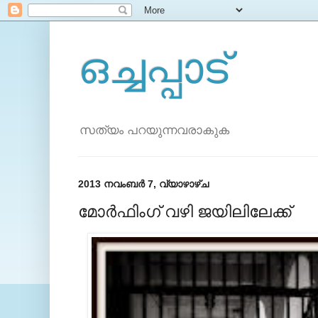
ഒച്ചപ്പാട്
സത്യം പറയുന്നവരാകുക
2013 നവംബർ 7, വ്യാഴാഴ്‌ച
മോർഫിംഗ് വഴി ജയിലിലേക്ക്