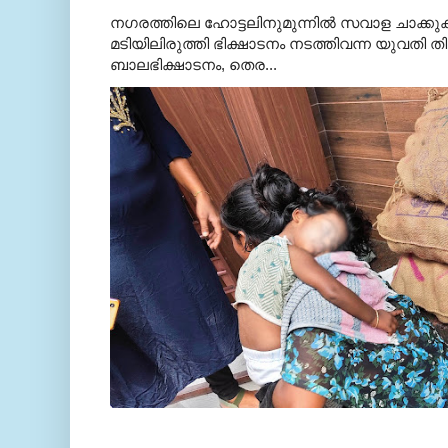
നഗരത്തിലെ ഹോട്ടലിനുമുന്നിൽ സവാള ചാക്ക
മടിയിലിരുത്തി ഭിക്ഷാടനം നടത്തിവന്ന യുവതി
ബാലഭിക്ഷാടനം, തെര...