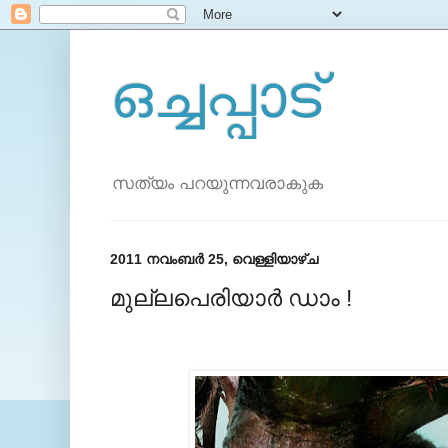
ഒച്ചപ്പാട്
സത്യം പറയുന്നവരാകുക
2011 നവംബർ 25, വെള്ളിയാഴ്‌ച
മുല്ലപെരിയാര്‍ ഡാം !