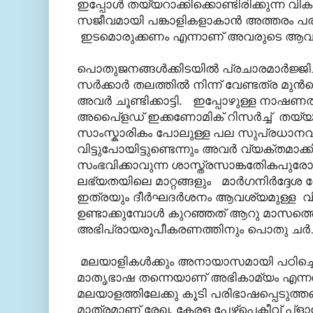
ഇപ്പോള്‍ തയ്യറാക്കിക്കൊണ്ടിരിക്കുന്ന 
സജീവമായി പങ്കാളികളാകാന്‍ അത്തരം പരിച
ഇടമൊരുക്കണം എന്നാണ് അവരുടെ ആവ
പൊതുജനങ്ങള്‍ക്കിടയില്‍ പ്രചാരമാര്‍ജ്ജിച്ച 
സര്‍ക്കാര്‍ തലത്തില്‍ നിന്ന് വേണ്ടത്ര മുന
അവര്‍ ചൂണ്ടിക്കാട്ടി. ഇപ്പോഴുള്ള നാഷണല
അപൈ്ളഡ് ഇക്കണോമിക് റിസര്‍ച്ച് തയ്യ
സാംസ്കാരികം പോലുള്ള പല സുപ്രധാനവ
വിട്ടുപോയിട്ടുണ്ടെന്നും അവര്‍ വ്യക്തമാക്ക
സംഭവിക്കാവുന്ന ശാസ്ത്രസാങ്കതേികപുര
ലഭ്യതയിലെ മാറ്റങ്ങളും മാര്‍ഗനിര്‍ദ്ദേ
ഇത്രയും ദീര്‍ഘദര്‍ശനം ആവശ്യമുള്ള 
ഉണ്ടാക്കുമ്പോള്‍ കുറഞ്ഞത് ആറു മാസത്
അഭിപ്രായരൂപീകരണത്തിനും പൊതു ചര്‍ച്
മലയാളികള്‍ക്കും അനായാസമായി പഠിച്ചെട
മാതൃഭാഷ തന്നെയാണ് അഭികാമ്യം എന
മലയാളത്തിലേക്കു കൂടി പരിഭാഷപ്പെടുത്തണ
മാത്രമാണ് രേഖ. കേരള പേഴ്സ്പെക്റ്റീവ് പ്ള