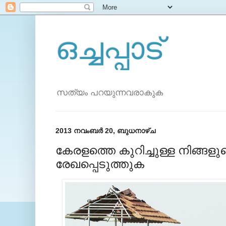
ഒച്ചപ്പാട്
സത്യം പറയുന്നവരാകുക
2013 നവംബർ 20, ബുധനാഴ്‌ച
കേരളത്തെ കുറിച്ചുള്ള നിങ്ങളുട
രേഖപ്പെടുത്തുക