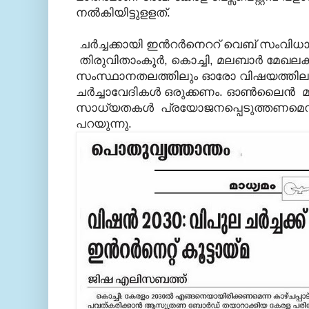
നല്‍കിയിട്ടുളളത്.
ചര്‍ച്ചക്കായി ഇന്‍റര്‍നെററ് വെബ് സംവിധ
തിരുവിതാംകൂര്‍, കൊച്ചി, മലബാര്‍ മേഖലകള്
സംസ്ഥാനതലത്തിലും ഓരോ വിഷയത്തിലു
ചര്‍ച്ചാവേദികള്‍ ഒരുക്കണം. ഓണ്‍ലൈന്‍
സാധ്യതകള്‍ പ്രയോജനപ്പെടുത്തണമെന്ന
പറയുന്നു.