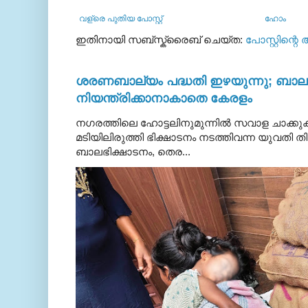
വള്രെ പുതിയ പോസ്റ്റ്
ഹോം
ഇതിനായി സബ്‌സ്ക്രൈബ് ചെയ്ത:
പോസ്റ്റിന്റെ
ശരണബാല്യം പദ്ധതി ഇഴയുന്നു; ബാലഭ
നിയന്ത്രിക്കാനാകാതെ കേരളം
നഗരത്തിലെ ഹോട്ടലിനുമുന്നിൽ സവാള ചാക്ക
മടിയിലിരുത്തി ഭിക്ഷാടനം നടത്തിവന്ന യുവതി
ബാലഭിക്ഷാടനം, തെര...