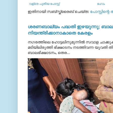
വള്രെ പുതിയ പോസ്റ്റ്
ഹോം
ഇതിനായി സബ്‌സ്ക്രൈബ് ചെയ്ത:
പോസ്റ്റിന്റെ
ശരണബാല്യം പദ്ധതി ഇഴയുന്നു; ബാലഭ
നിയന്ത്രിക്കാനാകാതെ കേരളം
നഗരത്തിലെ ഹോട്ടലിനുമുന്നിൽ സവാള ചാക്ക
മടിയിലിരുത്തി ഭിക്ഷാടനം നടത്തിവന്ന യുവതി
ബാലഭിക്ഷാടനം, തെര...